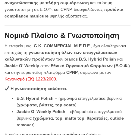
ονυχοπλαστικής με πλήρη συμμόρφωση
και επίσημη
γνωστοποίηση σε Ε.Ο.Φ. και CPNP, διασφαλίζοντας
προϊόντα
compliance manicure
υψηλής αξιοπιστίας.
Νομικό Πλαίσιο & Γνωστοποίηση
Η εταιρεία μας,
G.K. COMMERCIAL Μ.Ε.Π.Ε.
, έχει ολοκληρώσει
επιτυχώς τη
γνωστοποίηση όλων των επαγγελματικών
καλλυντικών προϊόντων
των brands
B.S. Hybrid Polish
και
Jackie O’ Weekly
στον
Εθνικό Οργανισμό Φαρμάκων (Ε.Ο.Φ.)
και στην ευρωπαϊκή πλατφόρμα
CPNP
, σύμφωνα με τον
Κανονισμό (ΕΚ) 1223/2009
.
Η γνωστοποίηση καλύπτει:
B.S. Hybrid Polish
– ημιμόνιμα επαγγελματικά βερνίκια
(
χρώματα, βάσεις, top coats
)
Jackie O’ Weekly Polish
– εβδομαδιαία επαγγελματικά
βερνίκια (
χρώματα, top, matte top, θεραπείες, cuticle
remover
)
Η χρήση
γνωστοποιημένων προϊόντων
δηλώνει