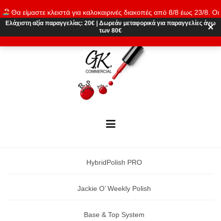
Skip
Θα είμαστε κλειστά για καλοκαιρινές διακοπές από 8/8 έως 23/8. Οι
to
παραγγελίες θα εκτελούνται ξανά από 24/8. Καλό καλοκαίρι!
Ελάχιστη αξία παραγγελίας:
20€
|
Δωρεάν μεταφορικά
για παραγγελίες άνω
content
✕
των 80€
Απόρριψη
HybridPolish PRO
Jackie O’ Weekly Polish
Base & Top System