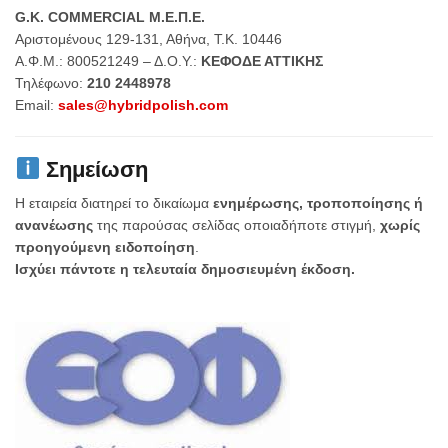
G.K. COMMERCIAL Μ.Ε.Π.Ε.
Αριστομένους 129-131, Αθήνα, Τ.Κ. 10446
Α.Φ.Μ.: 800521249 – Δ.Ο.Υ.:
ΚΕΦΟΔΕ ΑΤΤΙΚΗΣ
Τηλέφωνο:
210 2448978
Email:
sales@hybridpolish.com
Σημείωση
Η εταιρεία διατηρεί το δικαίωμα
ενημέρωσης, τροποποίησης ή
ανανέωσης
της παρούσας σελίδας οποιαδήποτε στιγμή,
χωρίς
προηγούμενη ειδοποίηση
.
Ισχύει πάντοτε η τελευταία δημοσιευμένη έκδοση.