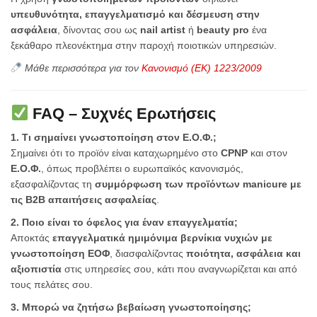
υπευθυνότητα, επαγγελματισμό και δέσμευση στην
ασφάλεια
, δίνοντας σου ως
nail artist
ή
beauty pro
ένα
ξεκάθαρο πλεονέκτημα στην παροχή ποιοτικών υπηρεσιών.
Μάθε περισσότερα για τον
Κανονισμό (ΕΚ) 1223/2009
FAQ – Συχνές Ερωτήσεις
1. Τι σημαίνει γνωστοποίηση στον Ε.Ο.Φ.;
Σημαίνει ότι το προϊόν είναι καταχωρημένο στο
CPNP
και στον
Ε.Ο.Φ.
, όπως προβλέπει ο ευρωπαϊκός κανονισμός,
εξασφαλίζοντας τη
συμμόρφωση των προϊόντων manicure με
τις B2B απαιτήσεις ασφαλείας
.
2. Ποιο είναι το όφελος για έναν επαγγελματία;
Αποκτάς
επαγγελματικά ημιμόνιμα βερνίκια νυχιών με
γνωστοποίηση ΕΟΦ
, διασφαλίζοντας
ποιότητα, ασφάλεια και
αξιοπιστία
στις υπηρεσίες σου, κάτι που αναγνωρίζεται και από
τους πελάτες σου.
3. Μπορώ να ζητήσω βεβαίωση γνωστοποίησης;