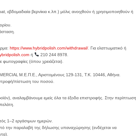
oat, εβδομαδιαία βερνίκια κ.λπ.) μόλις ανοιχθούν ή χρησιμοποιηθούν ή
ορίου.
τάσταση.
όρμα:
https://www.hybridpolish.com/withdrawal/
. Για ελαττωματικό ή
bridpolish.com
ή
210 244 8978.
ε φωτογραφίες (όπου χρειάζεται).
MERCIAL Μ.Ε.Π.Ε., Αριστομένους 129-131, Τ.Κ. 10446, Αθήνα.
ιστροφή/πίστωση του ποσού.
προϊόν), αναλαμβάνουμε εμείς όλα τα έξοδα επιστροφής. Στην περίπτωσ
πελάτη.
ντός 1–2 εργάσιμων ημερών.
από την παραλαβή της δήλωσης υπαναχώρησης (ενδέχεται να
τα).