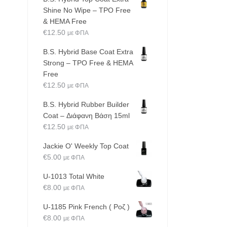
Shine No Wipe – TPO Free
& HEMA Free
€
12.50
με ΦΠΑ
B.S. Hybrid Base Coat Extra
Strong – TPO Free & HEMA
Free
€
12.50
με ΦΠΑ
B.S. Hybrid Rubber Builder
Coat – Διάφανη Βάση 15ml
€
12.50
με ΦΠΑ
Jackie O' Weekly Top Coat
€
5.00
με ΦΠΑ
η
U-1013 Total White
€
8.00
με ΦΠΑ
U-1185 Pink French ( Ροζ )
€
8.00
με ΦΠΑ