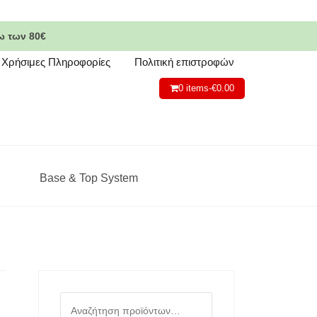
ω των 80€
Χρήσιμες Πληροφορίες
Πολιτική επιστροφών
0 items-
€
0.00
Base & Top System
Αναζήτηση
για: