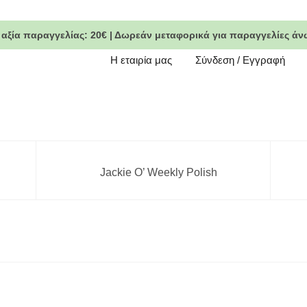
 αξία παραγγελίας:
20€
|
Δωρεάν μεταφορικά
για παραγγελίες άν
Η εταιρία μας
Σύνδεση / Εγγραφή
Jackie O’ Weekly Polish