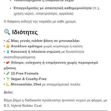
Επαγγελματίες με απαιτητική καθημερινότητα
(π.χ.
χρήση νερού, πληκτρολόγιο, εργαλεία)
Η διάφανη εκδοχή της ταιριάζει με κάθε χρώμα.
Ιδιότητες
•
Νέας γενιάς rubber βάση σε μπουκαλάκι
•
Ατσάλινο κράτημα
χωρίς κιτρίνισμα ή καύση
•
Κανονική ή πλούσια στρώση
με δυνατότητα
αναποδογυρίσματος
•
Χτίσιμο, ενίσχυση ή επιμήκυνση χωρίς περιορισμό
μήκους
•
12-Free Formula
•
Vegan & Cruelty-Free
•
Μπουκαλάκι 15ml
με επαγγελματικό πινέλο
Δείτε:
Βήμα βήμα η διαδικασία προέκτασης φυσικού νυχιού με φόρμα, με
B.S. Hybrid Builder Coat