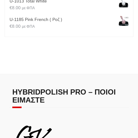
U-1013 Total White
€
8.00
με ΦΠΑ
U-1185 Pink French ( Ροζ )
€
8.00
με ΦΠΑ
HYBRIDPOLISH PRO – ΠΟΙΟΙ
ΕΊΜΑΣΤΕ