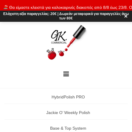
Skip
Θα είμαστε κλειστά για καλοκαιρινές διακοπές από 8/8 έως 23/8. Ο
to
παραγγελίες θα εκτελούνται ξανά από 24/8. Καλό καλοκαίρι!
Απόρρι
Ελάχιστη αξία παραγγελίας:
20€
|
Δωρεάν μεταφορικά
για παραγγελίες άνω
content
✕
των 80€
HybridPolish PRO
Jackie O’ Weekly Polish
Base & Top System