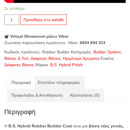
Σε απόθεμα
B.S.
Προσθήκη στο καλάθι
Hybrid
Rubber
Virtual Showroom μέσω Viber
Builder
Ζωντανή παρουσίαση προϊόντων. Viber:
6934 844 314
Coat
–
Κωδικός προϊόντος:
Rubber Builder
Κατηγορίες:
Builder System
,
Διάφανη
Βάσεις & Τοπ
,
Διάφανες Βάσεις
,
Ημιμόνιμα Χρώματα
Ετικέτα:
Βάση
Διάφανες Βάσεις
Μάρκα:
B.S. Hybrid Polish
15ml
ποσότητα
Περιγραφή
Επιπλέον πληροφορίες
Προφυλαξεις & Αποθήκευση
Αξιολογήσεις (0)
Περιγραφή
Η
B.S. Hybrid Rubber Builder Coat
είναι μια
βάση νέας γενιάς
,