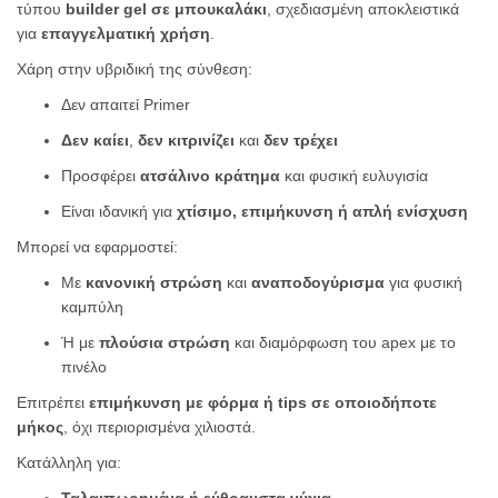
τύπου
builder gel σε μπουκαλάκι
, σχεδιασμένη αποκλειστικά
για
επαγγελματική χρήση
.
Χάρη στην υβριδική της σύνθεση:
Δεν απαιτεί Primer
Δεν καίει
,
δεν κιτρινίζει
και
δεν τρέχει
Προσφέρει
ατσάλινο κράτημα
και φυσική ευλυγισία
Είναι ιδανική για
χτίσιμο, επιμήκυνση ή απλή ενίσχυση
Μπορεί να εφαρμοστεί:
Με
κανονική στρώση
και
αναποδογύρισμα
για φυσική
καμπύλη
Ή με
πλούσια στρώση
και διαμόρφωση του apex με το
πινέλο
Επιτρέπει
επιμήκυνση με φόρμα ή tips σε οποιοδήποτε
μήκος
, όχι περιορισμένα χιλιοστά.
Κατάλληλη για:
Ταλαιπωρημένα ή εύθραυστα νύχια