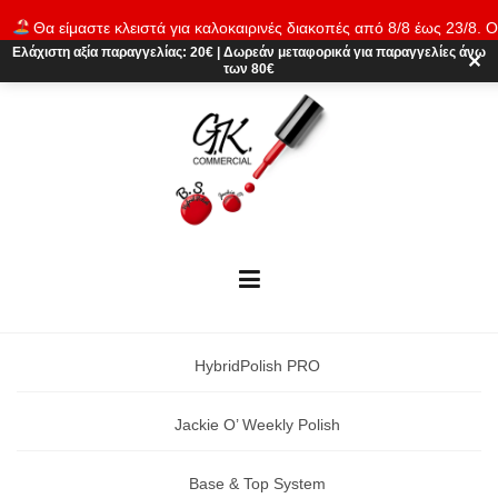
Skip
Θα είμαστε κλειστά για καλοκαιρινές διακοπές από 8/8 έως 23/8. Ο
to
παραγγελίες θα εκτελούνται ξανά από 24/8. Καλό καλοκαίρι!
Απόρρι
Ελάχιστη αξία παραγγελίας:
20€
|
Δωρεάν μεταφορικά
για παραγγελίες άνω
content
✕
των 80€
HybridPolish PRO
Jackie O’ Weekly Polish
Base & Top System