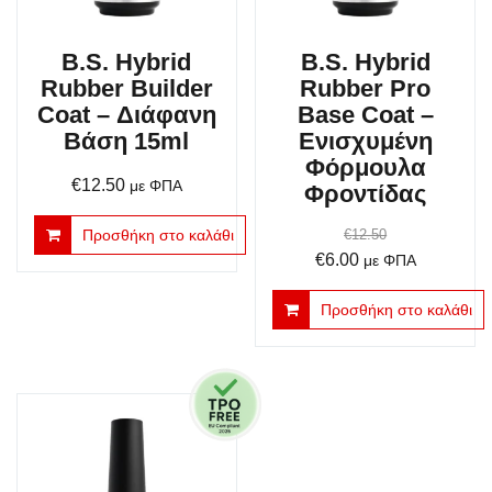
B.S. Hybrid
B.S. Hybrid
Rubber Builder
Rubber Pro
Coat – Διάφανη
Base Coat –
Βάση 15ml
Ενισχυμένη
Φόρμουλα
€
12.50
με ΦΠΑ
Φροντίδας
Προσθήκη στο καλάθι
€
12.50
Original
Η
€
6.00
με ΦΠΑ
price
τρέχουσα
Προσθήκη στο καλάθι
was:
τιμή
€12.50.
είναι:
€6.00.