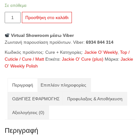
Σε απόθεμα
Jackie
Προσθήκη στο καλάθι
O'
Cure
Virtual Showroom μέσω Viber
+
Ζωντανή παρουσίαση προϊόντων. Viber:
6934 844 314
(plus)
ποσότητα
Κωδικός προϊόντος:
Cure +
Κατηγορίες:
Jackie O’ Weekly
,
Top /
Cuticle / Cure / Matt
Ετικέτα:
Jackie O' Cure (plus)
Μάρκα:
Jackie
O' Weekly Polish
Περιγραφή
Επιπλέον πληροφορίες
ΟΔΗΓΙΕΣ ΕΦΑΡΜΟΓΗΣ
Προφυλαξεις & Αποθήκευση
Αξιολογήσεις (0)
Περιγραφή