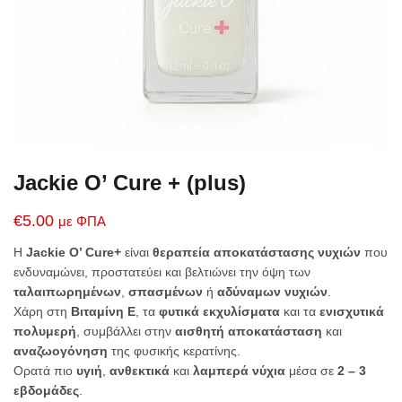
Jackie O’ Cure + (plus)
€
5.00
με ΦΠΑ
Η
Jackie O’ Cure+
είναι
θεραπεία αποκατάστασης νυχιών
που
ενδυναμώνει, προστατεύει και βελτιώνει την όψη των
ταλαιπωρημένων
,
σπασμένων
ή
αδύναμων νυχιών
.
Χάρη στη
Βιταμίνη E
, τα
φυτικά εκχυλίσματα
και τα
ενισχυτικά
πολυμερή
, συμβάλλει στην
αισθητή αποκατάσταση
και
αναζωογόνηση
της φυσικής κερατίνης.
Ορατά πιο
υγιή
,
ανθεκτικά
και
λαμπερά νύχια
μέσα σε
2 – 3
εβδομάδες
.