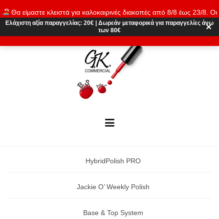
Skip
Θα είμαστε κλειστά για καλοκαιρινές διακοπές από 8/8 έως 23/8. Οι
to
παραγγελίες θα εκτελούνται ξανά από 24/8. Καλό καλοκαίρι!
Ελάχιστη αξία παραγγελίας:
20€
|
Δωρεάν μεταφορικά
για παραγγελίες άνω
content
✕
των 80€
Απόρριψη
HybridPolish PRO
Jackie O’ Weekly Polish
Base & Top System