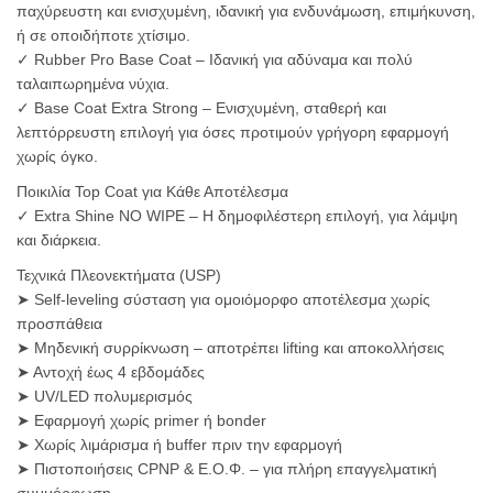
παχύρευστη και ενισχυμένη, ιδανική για ενδυνάμωση, επιμήκυνση,
ή σε οποιδήποτε χτίσιμο.
✓ Rubber Pro Base Coat – Ιδανική για αδύναμα και πολύ
ταλαιπωρημένα νύχια.
✓ Base Coat Extra Strong – Ενισχυμένη, σταθερή και
λεπτόρρευστη επιλογή για όσες προτιμούν γρήγορη εφαρμογή
χωρίς όγκο.
Ποικιλία Top Coat για Κάθε Αποτέλεσμα
✓ Extra Shine NO WIPE – Η δημοφιλέστερη επιλογή, για λάμψη
και διάρκεια.
Τεχνικά Πλεονεκτήματα (USP)
➤ Self-leveling σύσταση για ομοιόμορφο αποτέλεσμα χωρίς
προσπάθεια
➤ Μηδενική συρρίκνωση – αποτρέπει lifting και αποκολλήσεις
➤ Αντοχή έως 4 εβδομάδες
➤ UV/LED πολυμερισμός
➤ Εφαρμογή χωρίς primer ή bonder
➤ Χωρίς λιμάρισμα ή buffer πριν την εφαρμογή
➤ Πιστοποιήσεις CPNP & Ε.Ο.Φ. – για πλήρη επαγγελματική