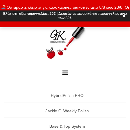
Skip
Θα είμαστε κλειστά για καλοκαιρινές διακοπές από 8/8 έως 23/8. Οι
to
παραγγελίες θα εκτελούνται ξανά από 24/8. Καλό καλοκαίρι!
Ελάχιστη αξία παραγγελίας:
20€
|
Δωρεάν μεταφορικά
για παραγγελίες άνω
content
✕
των 80€
Απόρριψη
HybridPolish PRO
Jackie O’ Weekly Polish
Base & Top System