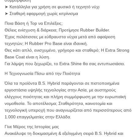
συμμόρφωση
➤ Κατάλληλα για χρήση σε φυσικό ή τεχνητό νύχι
➤ Σταθερή εφαρμογή χωρίς κιτρίνισμα
Ποια Βάση ή Top να Επιλέξεις;
Θέλεις ενίσχυση & διάρκεια; Προτίμησε Rubber Builder.
Έχεις πελάτισσες με εύθραυστα νύχια μετά από αφαίρεση
τεχνητών; Η Rubber Pro Base είναι ιδανική.
Θες κάτι απλό, ενισχυμένο, γρήγορο και σταθερό; Η Extra Strong
Base Coat είναι η λύση.
Για λάμψη που ξεχωρίζει, το Extra Shine θα σας εντυπωσιάσει.
Η Τεχνογνωσία Πίσω από την Ποιότητα
Όλα τα προϊόντα B.S. Hybrid παράγονται σε πιστοποιημένα
εργοστάσια υψηλής τεχνολογίας στην Ασία, με αυστηρούς
ελέγχους ποιότητας και πλήρη συμμόρφωση με την ευρωπαϊκή
νομοθεσία. Το αποτέλεσμα; Σταθερότητα, καινοτομία και
τεχνολογική υπεροχή που αναγνωρίζεται από περισσότερους από
1.000 επαγγελματίες στην Ελλάδα.
Γίνε Μέρος της Ιστορίας μας
Ανακάλυψε τη δοκιμασμένη & εξελιγμένη σειρά B.S. Hybrid και