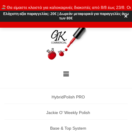
Skip
Θα είμαστε κλειστά για καλοκαιρινές διακοπές από 8/8 έως 23/8. Οι
to
παραγγελίες θα εκτελούνται ξανά από 24/8. Καλό καλοκαίρι!
Ελάχιστη αξία παραγγελίας:
20€
|
Δωρεάν μεταφορικά
για παραγγελίες άνω
content
✕
των 80€
Απόρριψη
HybridPolish PRO
Jackie O’ Weekly Polish
Base & Top System