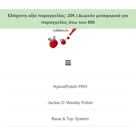
Skip
to
Ελάχιστη αξία παραγγελίας:
20€
|
Δωρεάν μεταφορικά
για
content
παραγγελίες άνω των 80€
HybridPolish PRO
Jackie O’ Weekly Polish
Base & Top System