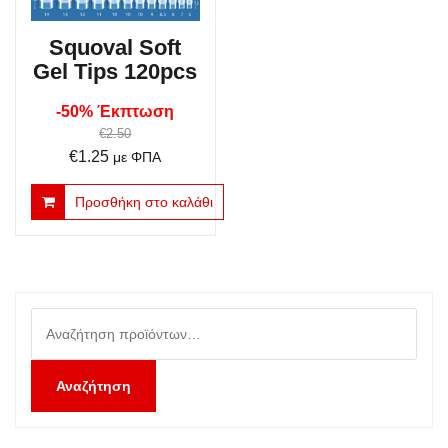
Squoval Soft
Gel Tips 120pcs
-50% Έκπτωση
€
2.50
Original
Η
€
1.25
με ΦΠΑ
price
τρέχουσα
Προσθήκη στο καλάθι
was:
τιμή
€2.50.
είναι:
€1.25.
Αναζήτηση
για:
Αναζήτηση