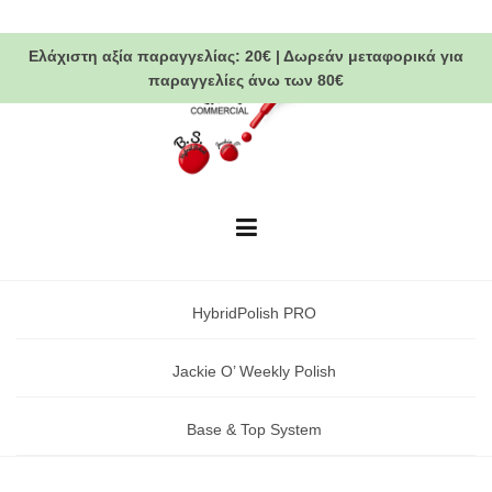
Skip
to
Ελάχιστη αξία παραγγελίας:
20€
|
Δωρεάν μεταφορικά
για
content
παραγγελίες άνω των 80€
HybridPolish PRO
Jackie O’ Weekly Polish
Base & Top System