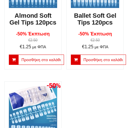
Almond Soft
Ballet Soft Gel
Gel Tips 120pcs
Tips 120pcs
-50% Έκπτωση
-50% Έκπτωση
€
2.50
€
2.50
Original
Η
Original
Η
€
1.25
€
1.25
με ΦΠΑ
με ΦΠΑ
price
τρέχουσα
price
τρέχουσα
Προσθήκη στο καλάθι
Προσθήκη στο καλάθι
was:
τιμή
was:
τιμή
€2.50.
είναι:
€2.50.
είναι:
€1.25.
€1.25.