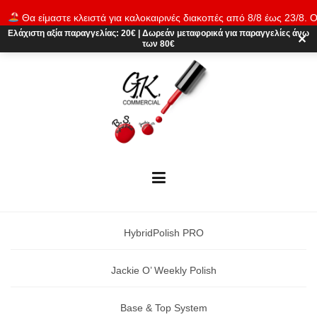
Skip
Θα είμαστε κλειστά για καλοκαιρινές διακοπές από 8/8 έως 23/8. Ο
to
παραγγελίες θα εκτελούνται ξανά από 24/8. Καλό καλοκαίρι!
Απόρρι
Ελάχιστη αξία παραγγελίας:
20€
|
Δωρεάν μεταφορικά
για παραγγελίες άνω
content
✕
των 80€
HybridPolish PRO
Jackie O’ Weekly Polish
Base & Top System