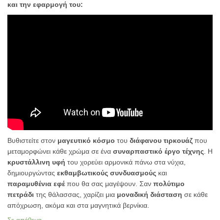
και την εφαρμογή του:
Βυθιστείτε στον
μαγευτικό κόσμο
του
διάφανου τιρκουάζ
που
μεταμορφώνει κάθε χρώμα σε ένα
συναρπαστικό έργο τέχνης
. Η
κρυστάλλινη υφή
του χορεύει αρμονικά πάνω στα νύχια,
δημιουργώντας
εκθαμβωτικούς συνδυασμούς
και
παραμυθένια εφέ
που θα σας μαγέψουν. Σαν
πολύτιμο
πετράδι
της θάλασσας, χαρίζει μια
μοναδική διάσταση
σε κάθε
απόχρωση, ακόμα και στα μαγνητικά βερνίκια.