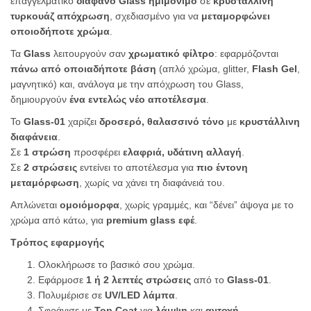
επαγγελματικό
διάφανο Glass ημιμόνιμο
σε
κρυστάλλινη
τυρκουάζ απόχρωση
, σχεδιασμένο για να
μεταμορφώνει
οποιοδήποτε χρώμα
.
Τα
Glass
λειτουργούν σαν
χρωματικό φίλτρο
: εφαρμόζονται
πάνω από οποιαδήποτε βάση
(απλό χρώμα, glitter,
Flash Gel
,
μαγνητικό) και, ανάλογα με την απόχρωση του Glass,
δημιουργούν
ένα εντελώς νέο αποτέλεσμα
.
Το
Glass-01
χαρίζει
δροσερό, θαλασσινό τόνο
με
κρυστάλλινη
διαφάνεια
.
Σε
1 στρώση
προσφέρει
ελαφριά, υδάτινη αλλαγή
.
Σε
2 στρώσεις
εντείνει το αποτέλεσμα για
πιο έντονη
μεταμόρφωση
, χωρίς να χάνει τη διαφάνειά του.
Απλώνεται
ομοιόμορφα
, χωρίς γραμμές, και “δένει” άψογα με το
χρώμα από κάτω, για
premium glass εφέ
.
Τρόπος εφαρμογής
Ολοκλήρωσε το βασικό σου χρώμα.
Εφάρμοσε
1 ή 2 λεπτές στρώσεις
από το
Glass-01
.
Πολυμέρισε σε
UV/LED λάμπα
.
Σφράγισε με
Top Coat
για
λάμψη
και
αντοχή
.