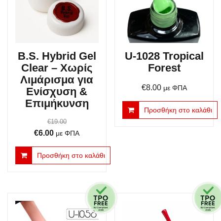
B.S. Hybrid Gel
U-1028 Tropical
Clear – Χωρίς
Forest
Λιμάρισμα για
€
8.00
με ΦΠΑ
Ενίσχυση &
Επιμήκυνση
Προσθήκη στο καλάθι
€
19.00
Original
Η
€
6.00
με ΦΠΑ
price
τρέχουσα
Προσθήκη στο καλάθι
was:
τιμή
€19.00.
είναι:
€6.00.