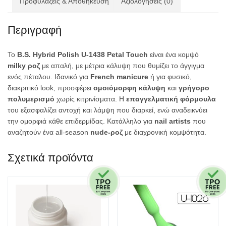
Προφυλαξεις & Αποθήκευση
Αξιολογήσεις (0)
Περιγραφή
Το
B.S. Hybrid Polish U-1438 Petal Touch
είναι ένα κομψό
milky ροζ
με απαλή,
με μέτρια κάλυψη
που θυμίζει το άγγιγμα
ενός πέταλου. Ιδανικό για
French manicure
ή για φυσικό,
διακριτικό look, προσφέρει
ομοιόμορφη κάλυψη
και
γρήγορο
πολυμερισμό
χωρίς κιτρινίσματα. Η
επαγγελματική φόρμουλα
του εξασφαλίζει αντοχή και λάμψη που διαρκεί, ενώ αναδεικνύει
την ομορφιά κάθε επιδερμίδας. Κατάλληλο για
nail artists
που
αναζητούν ένα all-season
nude-ροζ
με διαχρονική κομψότητα.
Σχετικά προϊόντα