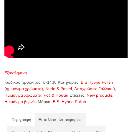
Εξαντλημένο
Κωδικός προϊόντος:
U-1438
Κατηγορίες:
B.S Hybrid Polish
(ημιμόνιμα χρώματα)
,
Nude & Pastel
,
Αποχρώσεις Γαλλικού
,
Ημιμόνιμα Χρώματα
,
Ροζ & Φούξια
Ετικέτες:
New products
,
Ημιμόνιμο βερνίκι
Μάρκα:
B.S. Hybrid Polish
Περιγραφή
Επιπλέον πληροφορίες