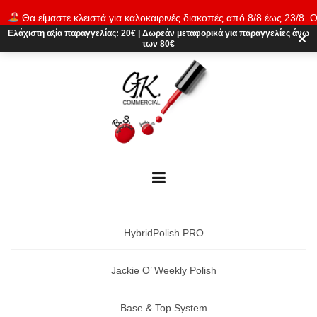
Skip
Θα είμαστε κλειστά για καλοκαιρινές διακοπές από 8/8 έως 23/8. Ο
to
παραγγελίες θα εκτελούνται ξανά από 24/8. Καλό καλοκαίρι!
Απόρρι
Ελάχιστη αξία παραγγελίας:
20€
|
Δωρεάν μεταφορικά
για παραγγελίες άνω
content
✕
των 80€
HybridPolish PRO
Jackie O’ Weekly Polish
Base & Top System