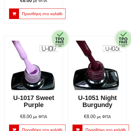
Original
Η
€
6.00
με ΦΠΑ
price
τρέχουσα
Προσθήκη στο καλάθι
was:
τιμή
€19.00.
είναι:
€6.00.
U-1017 Sweet
U-1051 Night
Purple
Burgundy
€
8.00
€
8.00
με ΦΠΑ
με ΦΠΑ
Προσθήκη στο καλάθι
Προσθήκη στο καλάθι