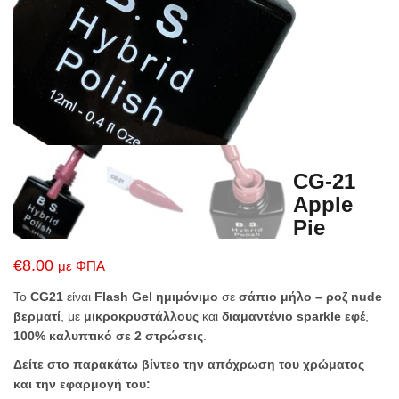
CG-21
Apple
Pie
€
8.00
με ΦΠΑ
Το
CG21
είναι
Flash Gel ημιμόνιμο
σε
σάπιο μήλο – ροζ nude
βερματί
, με
μικροκρυστάλλους
και
διαμαντένιο sparkle εφέ
,
100% καλυπτικό σε 2 στρώσεις
.
Δείτε στο παρακάτω βίντεο την απόχρωση του χρώματος
και την εφαρμογή του: