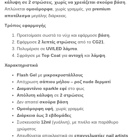
κάλυψη σε 2 στρώσεις
,
χωρίς να χρειάζεται σκούρα βάση
.
Απλώνεται
ομοιόμορφα
, χωρίς γραμμές, για
premium
αποτέλεσμα
μεγάλης διάρκειας.
Τρόπος εφαρμογής
Προετοίμασε σωστά το νύχι και εφάρμοσε
βάση
.
Εφάρμοσε
2 λεπτές στρώσεις
από το
CG21
.
Πολυμέρισε σε
UV/LED λάμπα
.
Σφράγισε με
Top Coat
για
αντοχή
και
λάμψη
.
Χαρακτηριστικά
Flash Gel
με
μικροκρυστάλλους
Απόχρωση
σάπιου μήλου – ροζ nude δερματί
Διαμαντένιο sparkle εφέ
στο φως
Απόλυτη κάλυψη
σε
2 στρώσεις
Δεν απαιτεί
σκούρα βάση
Ομοιόμορφη υφή
, χωρίς γραμμές
Διάρκεια έως 3 εβδομάδες
Συσκευασία
12ml
(γυάλινη), με πινέλο και παράθυρο
χρώματος
Απευθύνεται αποκλειστικά σε
επαγγελματίες nail artists