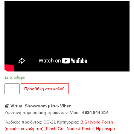
Σε απόθεμα
CG-
Προσθήκη στο καλάθι
21
Apple
Virtual Showroom μέσω Viber
Pie
Ζωντανή παρουσίαση προϊόντων. Viber:
6934 844 314
ποσότητα
Κωδικός προϊόντος:
CG-21
Κατηγορίες:
B.S Hybrid Polish
(ημιμόνιμα χρώματα)
,
Flash Gel
,
Nude & Pastel
,
Ημιμόνιμα