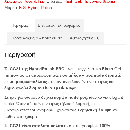
Χρώματα
,
Καφέ & Γκρι
Ετικέτες:
Flash Gel
,
Ημιμόνιμο βερνίκι
Μάρκα:
B.S. Hybrid Polish
Περιγραφή
Επιπλέον πληροφορίες
Προφυλαξεις & Αποθήκευση
Αξιολογήσεις (0)
Περιγραφή
Το
CG21
της
HybridPolish PRO
είναι επαγγελματικό
Flash Gel
ημιμόνιμο
σε απόχρωση
σάπιου μήλου – ροζ nude δερματί
,
με
μικροκρυστάλλους
που αντανακλούν έντονα το φως και
δημιουργούν
διαμαντένιο sparkle εφέ
.
Σε χαμηλό φωτισμό δείχνει
κομψό nude ροζ
, ιδανικό για elegant
looks. Όταν πέσει έντονο φως (ήλιος ή λάμπα), οι
μικροκρύσταλλοι “ανάβουν”, χαρίζοντας
εκρηκτική λάμψη
και
βάθος στο χρώμα.
Το
CG21 είναι απόλυτα καλυπτικό
και προσφέρει
100%