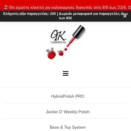
Skip
Θα είμαστε κλειστά για καλοκαιρινές διακοπές από 8/8 έως 23/8. Ο
to
παραγγελίες θα εκτελούνται ξανά από 24/8. Καλό καλοκαίρι!
Απόρρι
Ελάχιστη αξία παραγγελίας:
20€
|
Δωρεάν μεταφορικά
για παραγγελίες άνω
content
✕
των 80€
HybridPolish PRO
Jackie O’ Weekly Polish
Base & Top System