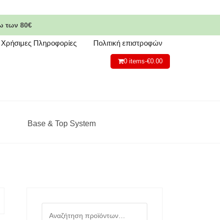
ω των 80€
Χρήσιμες Πληροφορίες
Πολιτική επιστροφών
0 items-
€
0.00
Base & Top System
Αναζήτηση
για: