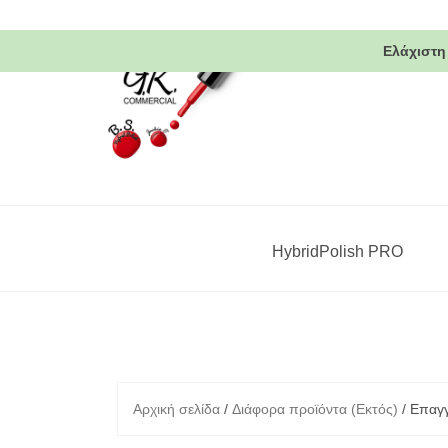
Skip
to
Ελάχιστη
content
HybridPolish PRO
Αρχική σελίδα
/
Διάφορα προϊόντα (Εκτός)
/ Επαγγ