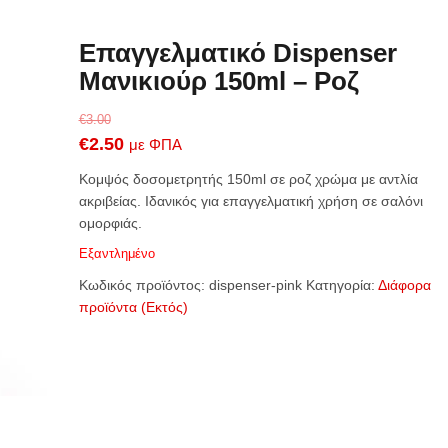
Επαγγελματικό Dispenser
Μανικιούρ 150ml – Ροζ
€
3.00
Original
Η
€
2.50
με ΦΠΑ
price
τρέχουσα
Κομψός δοσομετρητής 150ml σε ροζ χρώμα με αντλία
was:
τιμή
ακριβείας. Ιδανικός για επαγγελματική χρήση σε σαλόνι
ομορφιάς.
€3.00.
είναι:
€2.50.
Εξαντλημένο
Κωδικός προϊόντος:
dispenser-pink
Κατηγορία:
Διάφορα
προϊόντα (Εκτός)