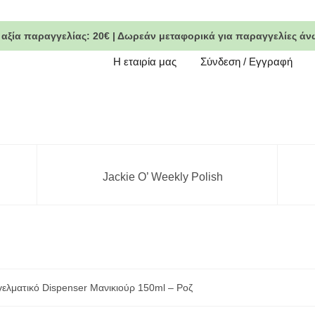
 αξία παραγγελίας:
20€
|
Δωρεάν μεταφορικά
για παραγγελίες άν
Η εταιρία μας
Σύνδεση / Εγγραφή
Jackie O’ Weekly Polish
ελματικό Dispenser Μανικιούρ 150ml – Ροζ