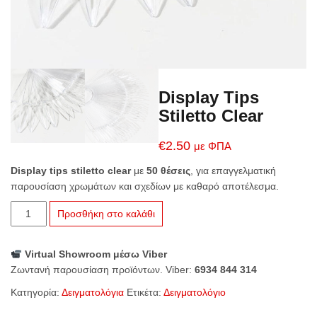
Display Tips
Stiletto Clear
€
2.50
με ΦΠΑ
Display tips stiletto clear
με
50 θέσεις
, για επαγγελματική
παρουσίαση χρωμάτων και σχεδίων με καθαρό αποτέλεσμα.
Display
Προσθήκη στο καλάθι
Tips
Stiletto
Virtual Showroom μέσω Viber
Clear
Ζωντανή παρουσίαση προϊόντων. Viber:
6934 844 314
ποσότητα
Κατηγορία:
Δειγματολόγια
Ετικέτα:
Δειγματολόγιο