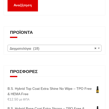
Αναζήτηση
ΠΡΟΪΌΝΤΑ
Δειγματολόγια (18)
×
ΠΡΟΣΦΟΡΈΣ
B.S. Hybrid Top Coat Extra Shine No Wipe – TPO Free
& HEMA Free
€
12.50
με ΦΠΑ
B.S. Hybrid Base Coat Extra Strong – TPO Free &