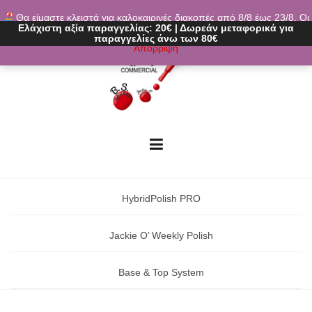
Skip
Θα είμαστε κλειστά για καλοκαιρινές διακοπές από 8/8 έως 23/8. Οι
to
Ελάχιστη αξία παραγγελίας:
20€
|
Δωρεάν μεταφορικά
για
παραγγελίες θα εκτελούνται ξανά από 24/8. Καλό καλοκαίρι!
content
παραγγελίες άνω των 80€
Απόρριψη
HybridPolish PRO
Jackie O’ Weekly Polish
Base & Top System