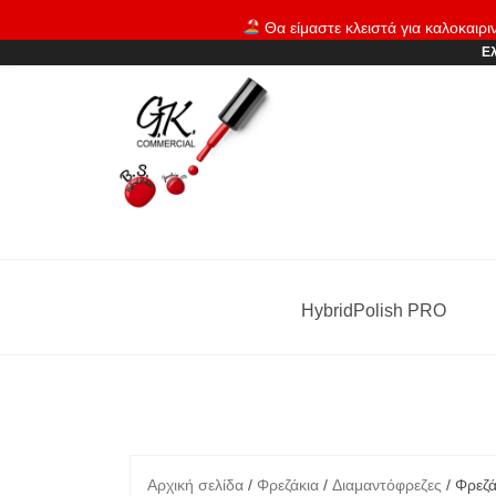
Skip
Θα είμαστε κλειστά για καλοκαιρι
to
Ελ
content
HybridPolish PRO
Αρχική σελίδα
/
Φρεζάκια
/
Διαμαντόφρεζες
/ Φρεζά