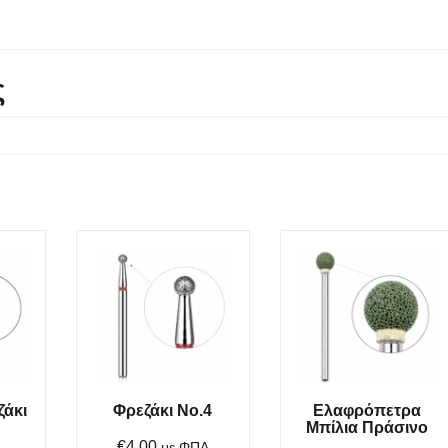
ς
ζάκι
Φρεζάκι No.4
Ελαφρόπετρα
Μπίλια Πράσινο
€
4.00
με ΦΠΑ