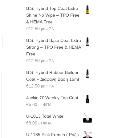
B.S. Hybrid Top Coat Extra
Shine No Wipe – TPO Free
& HEMA Free
€
12.50
με ΦΠΑ
B.S. Hybrid Base Coat Extra
Strong – TPO Free & HEMA
Free
€
12.50
με ΦΠΑ
B.S. Hybrid Rubber Builder
Coat – Διάφανη Βάση 15ml
€
12.50
με ΦΠΑ
Jackie O' Weekly Top Coat
€
5.00
με ΦΠΑ
U-1013 Total White
€
8.00
με ΦΠΑ
U-1185 Pink French ( Ροζ )