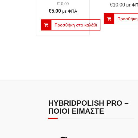
€
10.00
€
10.00
με Φ
Original
Η
€
5.00
με ΦΠΑ
price
τρέχουσα
Προσθήκη 
Προσθήκη στο καλάθι
was:
τιμή
€10.00.
είναι:
€5.00.
HYBRIDPOLISH PRO –
ΠΟΙΟΙ ΕΊΜΑΣΤΕ