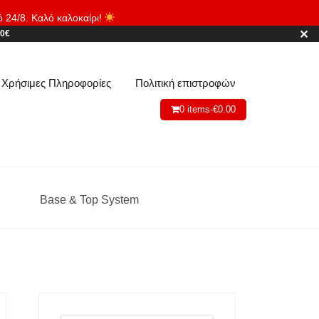
ό 24/8. Καλό καλοκαίρι!
Απόρριψη
✕
80€
Χρήσιμες Πληροφορίες
Πολιτική επιστροφών
0 items-
€
0.00
Base & Top System