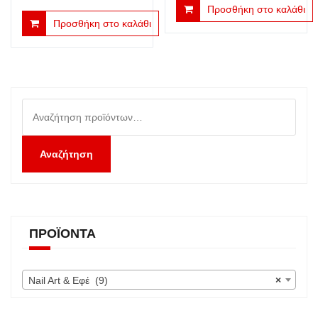
price
τρέχουσα
Προσθήκη στο καλάθι
Προσθήκη στο καλάθι
was:
τιμή
€1.00.
είναι:
€0.50.
Αναζήτηση
για:
Αναζήτηση
ΠΡΟΪΌΝΤΑ
Nail Art & Εφέ (9)
×