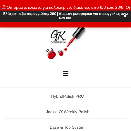
Skip
Θα είμαστε κλειστά για καλοκαιρινές διακοπές από 8/8 έως 23/8. Οι
to
παραγγελίες θα εκτελούνται ξανά από 24/8. Καλό καλοκαίρι!
Ελάχιστη αξία παραγγελίας:
20€
|
Δωρεάν μεταφορικά
για παραγγελίες άνω
content
✕
των 80€
Απόρριψη
HybridPolish PRO
Jackie O’ Weekly Polish
Base & Top System