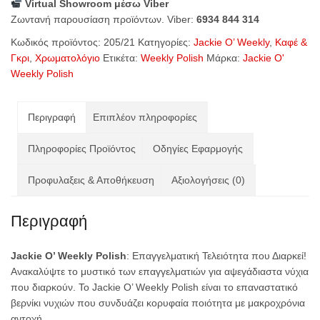
Virtual Showroom μέσω Viber
Polish
Ζωντανή παρουσίαση προϊόντων. Viber:
6934 844 314
Stormy
Grey
Κωδικός προϊόντος:
205/21
Κατηγορίες:
Jackie O’ Weekly
,
Καφέ &
(Code
Γκρι
,
Χρωματολόγιο
Ετικέτα:
Weekly Polish
Μάρκα:
Jackie O'
205/21)
Weekly Polish
ποσότητα
Περιγραφή
Επιπλέον πληροφορίες
Πληροφορίες Προϊόντος
Οδηγίες Εφαρμογής
Προφυλαξεις & Αποθήκευση
Αξιολογήσεις (0)
Περιγραφή
Jackie O’ Weekly Polish
: Επαγγελματική Τελειότητα που Διαρκεί!
Ανακαλύψτε το μυστικό των επαγγελματιών για αψεγάδιαστα νύχια
που διαρκούν. Το Jackie O’ Weekly Polish είναι το επαναστατικό
βερνίκι νυχιών που συνδυάζει κορυφαία ποιότητα με μακροχρόνια
αντοχή.