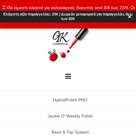
Skip
Θα είμαστε κλειστά για καλοκαιρινές διακοπές από 8/8 έως 23/8. Οι
to
παραγγελίες θα εκτελούνται ξανά από 24/8. Καλό καλοκαίρι!
Ελάχιστη αξία παραγγελίας:
20€
|
Δωρεάν μεταφορικά
για παραγγελίες άνω
content
✕
των 80€
Απόρριψη
HybridPolish PRO
Jackie O’ Weekly Polish
Base & Top System