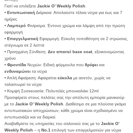
Γιατί να επιλέξετε
Jackie O’ Weekly Polish
:
•
Εντυπωσιακή
Διάρκεια: Απολαύστε τέλεια νύχια για έως και 7
ημέρες
•
Λαμπερό
Φινίρισμα: Έντονο χρώμα και λάμψη από την πρώτη
εφαρμογή
•
Επαγγελματική
Εφαρμογή: Εύκολη τοποθέτηση σε 2 στρώσεις,
στέγνωμα σε 2 λεπτά
• Προηγμένη Σύνθεση:
Δεν απαιτεί base coat
, εξοικονομώντας
χρόνο
•
Φροντίδα
Νυχιών: Ειδική φόρμουλα που
θρέφει
και
ενδυναμώνει
τα νύχια
• Απλή Αφαίρεση: Αφαιρείται
εύκολα
με ασετόν, χωρίς να
ταλαιπωρεί τα νύχια
• Κομψή Συσκευασία: Πολυτελές μπουκαλάκι 12ml
Προσφέρετε στους πελάτες σας την απόλυτη εμπειρία μανικιούρ
με το
Jackie O’ Weekly Polish
. Διαθέσιμο σε μια πλούσια γκάμα
εντυπωσιακών αποχρώσεων, κάθε χρώμα είναι σχεδιασμένο να
εντυπωσιάζει και να διαρκεί.
Αναβαθμίστε τις υπηρεσίες του σαλονιού σας με το
Jackie O’
Weekly Polish
– η
Νο.1
επιλογή των επαγγελματιών για νύχια