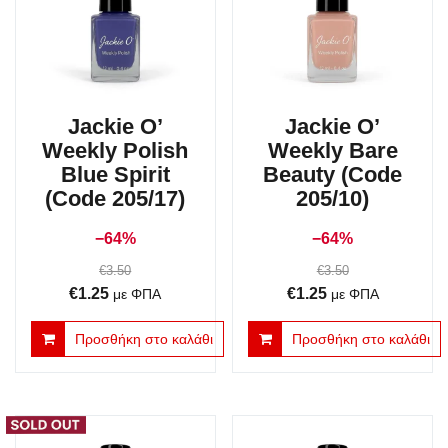
Jackie O’
Jackie O’
Weekly Polish
Weekly Bare
Blue Spirit
Beauty (Code
(Code 205/17)
205/10)
−64%
−64%
€
3.50
€
3.50
Original
Η
Original
Η
€
1.25
€
1.25
με ΦΠΑ
με ΦΠΑ
price
τρέχουσα
price
τρέχουσα
Προσθήκη στο καλάθι
Προσθήκη στο καλάθι
was:
τιμή
was:
τιμή
€3.50.
είναι:
€3.50.
είναι:
€1.25.
€1.25.