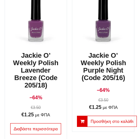
Jackie O’
Jackie O’
Weekly Polish
Weekly Polish
Lavender
Purple Night
Breeze (Code
(Code 205/16)
205/18)
−64%
−64%
€
3.50
Original
Η
€
1.25
€
3.50
με ΦΠΑ
Original
Η
€
1.25
price
τρέχουσα
με ΦΠΑ
Προσθήκη στο καλάθι
price
τρέχουσα
was:
τιμή
Διαβάστε περισσότερα
was:
τιμή
€3.50.
είναι:
€3.50.
είναι:
€1.25.