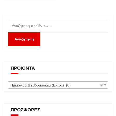
€1.25.
Αναζήτηση
για:
Αναζήτηση
ΠΡΟΪΌΝΤΑ
Ημιμόνιμα & εβδομαδιαία (Εκτός) (0)
×
ΠΡΟΣΦΟΡΈΣ