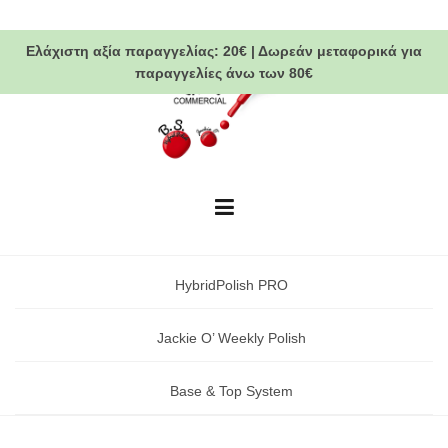
Skip
to
Ελάχιστη αξία παραγγελίας:
20€
|
Δωρεάν μεταφορικά
για
content
παραγγελίες άνω των 80€
HybridPolish PRO
Jackie O’ Weekly Polish
Base & Top System