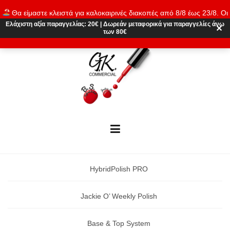
Skip
Θα είμαστε κλειστά για καλοκαιρινές διακοπές από 8/8 έως 23/8. Οι
to
παραγγελίες θα εκτελούνται ξανά από 24/8. Καλό καλοκαίρι!
Ελάχιστη αξία παραγγελίας:
20€
|
Δωρεάν μεταφορικά
για παραγγελίες άνω
content
✕
των 80€
Απόρριψη
HybridPolish PRO
Jackie O’ Weekly Polish
Base & Top System