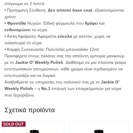
στέγνωμα σε 2 λεπτά
• Προηγμένη Σύνθεση:
Δεν απαιτεί base coat
, εξοικονομώντας
χρόνο
•
Φροντίδα
Νυχιών: Ειδική φόρμουλα που
θρέφει
και
ενδυναμώνει
τα νύχια
• Απλή Αφαίρεση: Αφαιρείται
εύκολα
με ασετόν, χωρίς να
ταλαιπωρεί τα νύχια
• Κομψή Συσκευασία: Πολυτελές μπουκαλάκι 12ml
Προσφέρετε στους πελάτες σας την απόλυτη εμπειρία μανικιούρ
με το
Jackie O’ Weekly Polish
. Διαθέσιμο σε μια πλούσια γκάμα
εντυπωσιακών αποχρώσεων, κάθε χρώμα είναι σχεδιασμένο να
εντυπωσιάζει και να διαρκεί.
Αναβαθμίστε τις υπηρεσίες του σαλονιού σας με το
Jackie O’
Weekly Polish
– η
Νο.1
επιλογή των επαγγελματιών για νύχια
που ξεχωρίζουν.
Σχετικά προϊόντα