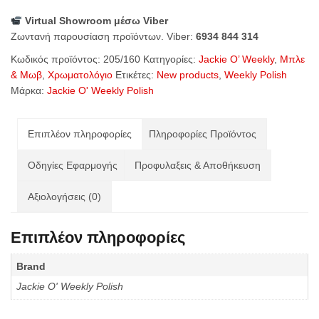
Weekly
Virtual Showroom μέσω Viber
Polish
Ζωντανή παρουσίαση προϊόντων. Viber:
6934 844 314
Fairy
Lilac
Κωδικός προϊόντος:
205/160
Κατηγορίες:
Jackie O’ Weekly
,
Μπλε
(205/160)
& Μωβ
,
Χρωματολόγιο
Ετικέτες:
New products
,
Weekly Polish
ποσότητα
Μάρκα:
Jackie O' Weekly Polish
Επιπλέον πληροφορίες
Πληροφορίες Προϊόντος
Οδηγίες Εφαρμογής
Προφυλαξεις & Αποθήκευση
Αξιολογήσεις (0)
Επιπλέον πληροφορίες
Brand
Jackie O' Weekly Polish