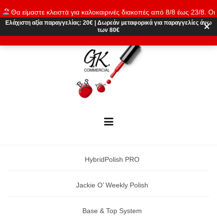
Skip
Θα είμαστε κλειστά για καλοκαιρινές διακοπές από 8/8 έως 23/8. Οι
to
παραγγελίες θα εκτελούνται ξανά από 24/8. Καλό καλοκαίρι!
Ελάχιστη αξία παραγγελίας:
20€
|
Δωρεάν μεταφορικά
για παραγγελίες άνω
content
✕
των 80€
Απόρριψη
HybridPolish PRO
Jackie O’ Weekly Polish
Base & Top System