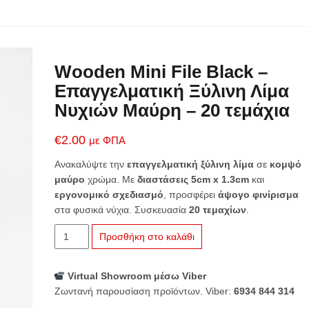
Wooden Mini File Black –
Επαγγελματική Ξύλινη Λίμα
Νυχιών Μαύρη – 20 τεμάχια
€
2.00
με ΦΠΑ
Ανακαλύψτε την
επαγγελματική ξύλινη λίμα
σε
κομψό
μαύρο
χρώμα. Με
διαστάσεις 5cm x 1.3cm
και
εργονομικό σχεδιασμό
, προσφέρει
άψογο φινίρισμα
στα φυσικά νύχια. Συσκευασία
20 τεμαχίων
.
Wooden
Προσθήκη στο καλάθι
Mini
File
Virtual Showroom μέσω Viber
Black
Ζωντανή παρουσίαση προϊόντων. Viber:
6934 844 314
-
Επαγγελματική