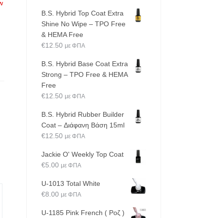
w
B.S. Hybrid Top Coat Extra
Shine No Wipe – TPO Free
& HEMA Free
€
12.50
με ΦΠΑ
B.S. Hybrid Base Coat Extra
Strong – TPO Free & HEMA
Free
€
12.50
με ΦΠΑ
B.S. Hybrid Rubber Builder
Coat – Διάφανη Βάση 15ml
€
12.50
με ΦΠΑ
Jackie O' Weekly Top Coat
€
5.00
με ΦΠΑ
U-1013 Total White
€
8.00
με ΦΠΑ
U-1185 Pink French ( Ροζ )