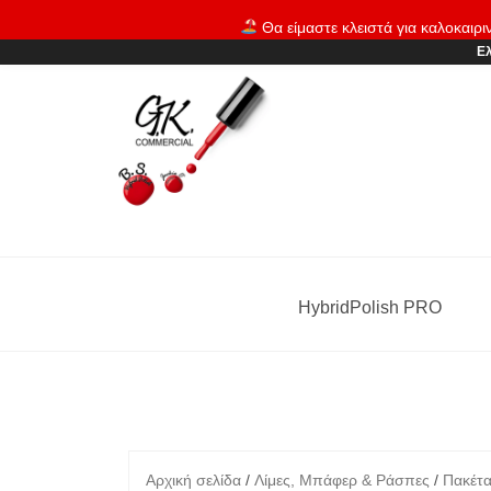
Skip
Θα είμαστε κλειστά για καλοκαιρι
to
Ελ
content
HybridPolish PRO
Αρχική σελίδα
/
Λίμες, Μπάφερ & Ράσπες
/
Πακέτ