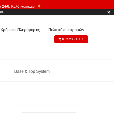
ό 24/8. Καλό καλοκαίρι!
Απόρριψη
✕
80€
Χρήσιμες Πληροφορίες
Πολιτική επιστροφών
0 items -
€
0.00
Base & Top System