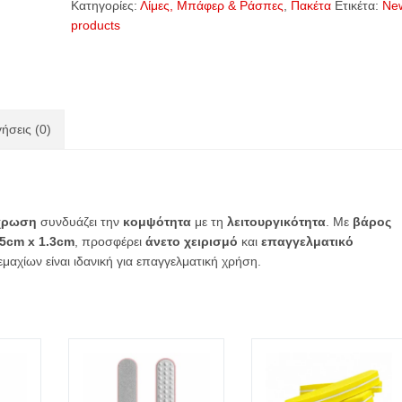
Κατηγορίες:
Λίμες, Μπάφερ & Ράσπες
,
Πακέτα
Ετικέτα:
Ne
Ξύλινη
products
Λίμα
Νυχιών
Μαύρη
-
20
ήσεις (0)
τεμάχια
ποσότητα
χρωση
συνδυάζει την
κομψότητα
με τη
λειτουργικότητα
. Με
βάρος
 5cm x 1.3cm
, προσφέρει
άνετο χειρισμό
και
επαγγελματικό
μαχίων είναι ιδανική για επαγγελματική χρήση.