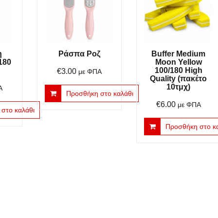
η
Ράσπα Ροζ
Buffer Medium
180
Moon Yellow
100/180 High
€
3.00
με ΦΠΑ
Quality (πακέτο
10τμχ)
Α
Προσθήκη στο καλάθι
€
6.00
με ΦΠΑ
στο καλάθι
Προσθήκη στο κ