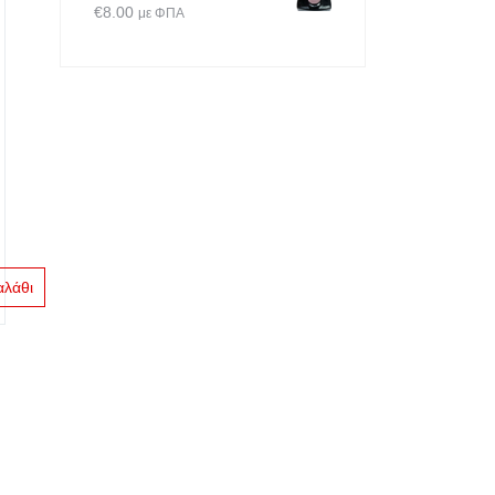
€
8.00
με ΦΠΑ
αλάθι