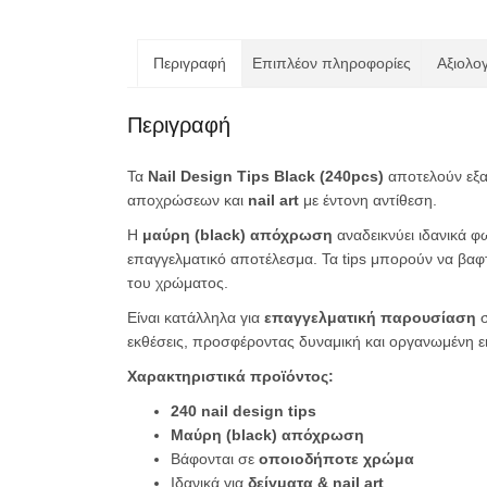
Περιγραφή
Επιπλέον πληροφορίες
Αξιολογ
Περιγραφή
Τα
Nail Design Tips Black (240pcs)
αποτελούν εξαι
αποχρώσεων και
nail art
με έντονη αντίθεση.
Η
μαύρη (black) απόχρωση
αναδεικνύει ιδανικά φ
επαγγελματικό αποτέλεσμα. Τα tips μπορούν να βα
του χρώματος.
Είναι κατάλληλα για
επαγγελματική παρουσίαση
εκθέσεις, προσφέροντας δυναμική και οργανωμένη 
Χαρακτηριστικά προϊόντος:
240 nail design tips
Μαύρη (black) απόχρωση
Βάφονται σε
οποιοδήποτε χρώμα
Ιδανικά για
δείγματα & nail art