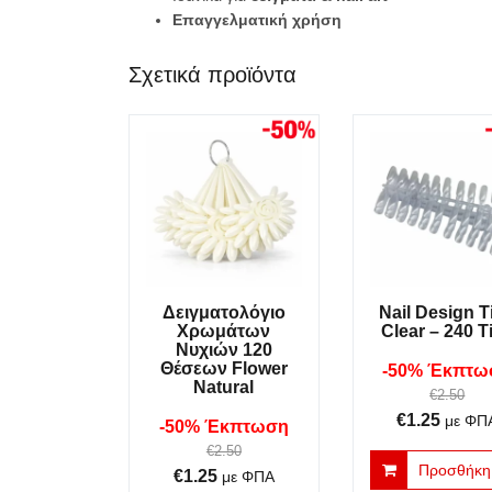
Επαγγελματική χρήση
Σχετικά προϊόντα
Δειγματολόγιο
Nail Design T
Χρωμάτων
Clear – 240 T
Νυχιών 120
Θέσεων Flower
-50% Έκπτω
Natural
€
2.50
Original
Η
€
1.25
με ΦΠ
-50% Έκπτωση
price
τρέχο
€
2.50
Προσθήκη 
was:
τιμή
Original
Η
€
1.25
με ΦΠΑ