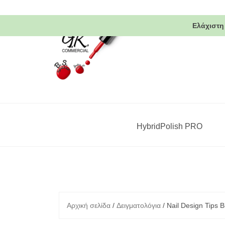
Skip
to
Ελάχιστη
content
HybridPolish PRO
Αρχική σελίδα
/
Δειγματολόγια
/ Nail Design Tips B