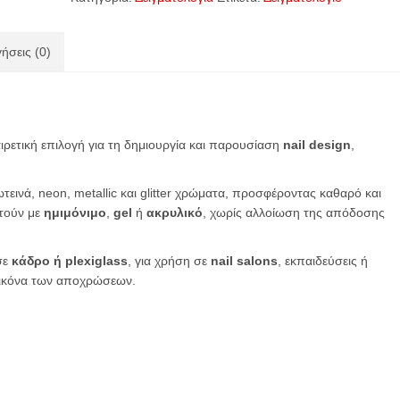
Tips
ποσότητα
ήσεις (0)
ρετική επιλογή για τη δημιουργία και παρουσίαση
nail design
,
ωτεινά, neon, metallic και glitter χρώματα, προσφέροντας καθαρό και
φτούν με
ημιμόνιμο
,
gel
ή
ακρυλικό
, χωρίς αλλοίωση της απόδοσης
σε
κάδρο ή plexiglass
, για χρήση σε
nail salons
, εκπαιδεύσεις ή
εικόνα των αποχρώσεων.