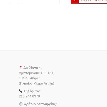
was:
τιμή
€2.50.
είναι:
€4.00.
είναι:
€1.25.
€2.00.
Διεύθυνση:
Αριστομένους 129-131,
104 46 Αθήνα
(Πλησίον Μετρό Αττική)
Τηλέφωνο:
210 244 8978
Ωράριο Λειτουργίας: