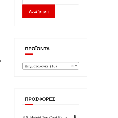
Αναζήτηση
ΠΡΟΪΌΝΤΑ
ι
Δειγματολόγια (18)
×
ΠΡΟΣΦΟΡΈΣ
B.S. Hybrid Top Coat Extra