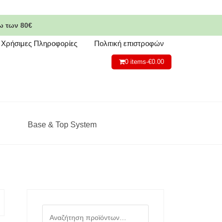
ω των 80€
Χρήσιμες Πληροφορίες
Πολιτική επιστροφών
0 items-
€
0.00
Base & Top System
Αναζήτηση
για: