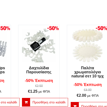
ips
Δαχτυλίδια
Παλέτα
ips
Παρουσίασης
χρωματολόγιο
natural σετ 10 τμχ
ση
-50% Έκπτωση
-50% Έκπτωση
€
2.50
€
4.00
Original
Η
€
1.25
Α
με ΦΠΑ
Original
Η
€
2.00
με ΦΠΑ
υσα
price
τρέχουσα
price
τρέχουσα
στο καλάθι
Προσθήκη στο καλάθι
was:
τιμή
Προσθήκη στο κ