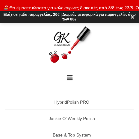
Skip
Θα είμαστε κλειστά για καλοκαιρινές διακοπές από 8/8 έως 23/8. Ο
to
παραγγελίες θα εκτελούνται ξανά από 24/8. Καλό καλοκαίρι!
Απόρρι
Ελάχιστη αξία παραγγελίας:
20€
|
Δωρεάν μεταφορικά
για παραγγελίες άνω
content
✕
των 80€
HybridPolish PRO
Jackie O’ Weekly Polish
Base & Top System