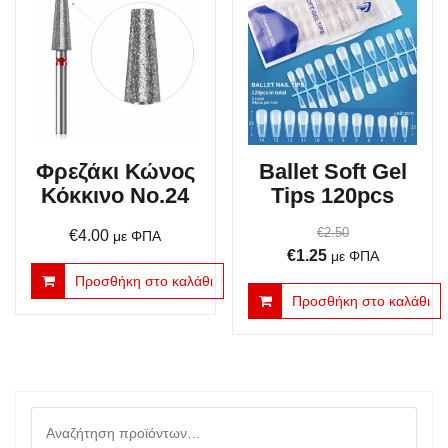
Φρεζάκι Κώνος
Ballet Soft Gel
Κόκκινο No.24
Tips 120pcs
€
2.50
€
4.00
με ΦΠΑ
Original
Η
€
1.25
με ΦΠΑ
price
τρέχουσα
Προσθήκη στο καλάθι
Προσθήκη στο καλάθι
was:
τιμή
€2.50.
είναι:
€1.25.
Αναζήτηση
για: