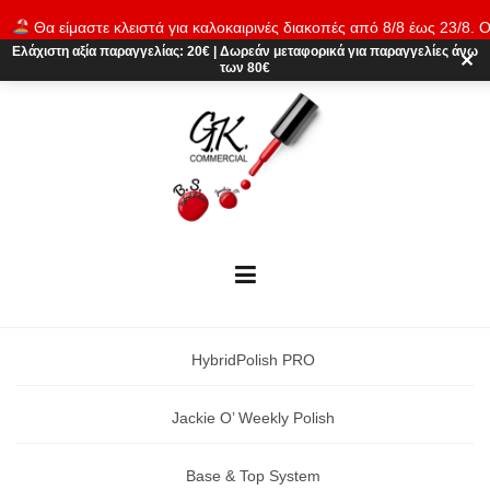
Skip
Θα είμαστε κλειστά για καλοκαιρινές διακοπές από 8/8 έως 23/8. Ο
to
παραγγελίες θα εκτελούνται ξανά από 24/8. Καλό καλοκαίρι!
Απόρρι
Ελάχιστη αξία παραγγελίας:
20€
|
Δωρεάν μεταφορικά
για παραγγελίες άνω
content
✕
των 80€
HybridPolish PRO
Jackie O’ Weekly Polish
Base & Top System