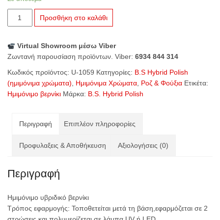
U-
Προσθήκη στο καλάθι
1059
Woman
Virtual Showroom μέσω Viber
&
Ζωντανή παρουσίαση προϊόντων. Viber:
6934 844 314
Girl
ποσότητα
Κωδικός προϊόντος:
U-1059
Κατηγορίες:
B.S Hybrid Polish
(ημιμόνιμα χρώματα)
,
Ημιμόνιμα Χρώματα
,
Ροζ & Φούξια
Ετικέτα:
Ημιμόνιμο βερνίκι
Μάρκα:
B.S. Hybrid Polish
Περιγραφή
Επιπλέον πληροφορίες
Προφυλαξεις & Αποθήκευση
Αξιολογήσεις (0)
Περιγραφή
Ημιμόνιμο υβριδικό βερνίκι
Τρόπος εφαρμογής: Τοποθετείται μετά τη βάση,εφαρμόζεται σε 2
στρώσεις και πολυμερίζεται σε λάμπα UV ή
LED
.