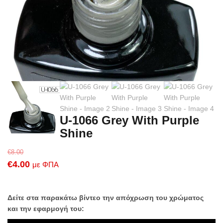
U-1066 Grey With Purple
Shine
€
8.00
Original
Η
€
4.00
με ΦΠΑ
price
τρέχουσα
was:
τιμή
Δείτε στα παρακάτω βίντεο την απόχρωση του χρώματος
€8.00.
είναι:
και την εφαρμογή του:
€4.00.