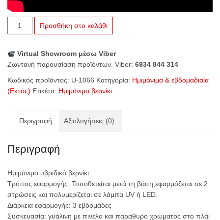
U-
Προσθήκη στο καλάθι
1066
Grey
Virtual Showroom μέσω Viber
With
Ζωντανή παρουσίαση προϊόντων. Viber:
6934 844 314
Purple
Shine
Κωδικός προϊόντος:
U-1066
Κατηγορία:
Ημιμόνιμα & εβδομαδιαία
ποσότητα
(Εκτός)
Ετικέτα:
Ημιμόνιμο βερνίκι
Περιγραφή
Αξιολογήσεις (0)
Περιγραφή
Ημιμόνιμο υβριδικό βερνίκι
Τρόπος εφαρμογής: Τοποθετείται μετά τη βάση,εφαρμόζεται σε 2
στρώσεις και πολυμερίζεται σε λάμπα UV ή
LED
.
Διάρκεια εφαρμογής: 3 εβδομάδες
Συσκευασία: γυάλινη με πινέλο και παράθυρο χρώματος στο πλάι