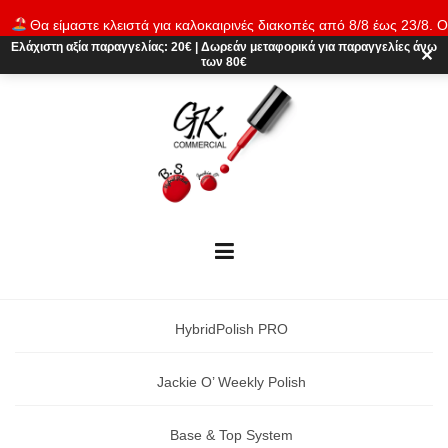
Skip
Θα είμαστε κλειστά για καλοκαιρινές διακοπές από 8/8 έως 23/8. Ο
to
παραγγελίες θα εκτελούνται ξανά από 24/8. Καλό καλοκαίρι!
Απόρρι
Ελάχιστη αξία παραγγελίας:
20€
|
Δωρεάν μεταφορικά
για παραγγελίες άνω
content
✕
των 80€
HybridPolish PRO
Jackie O’ Weekly Polish
Base & Top System