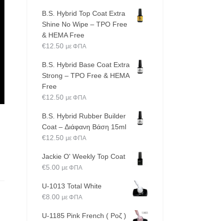
B.S. Hybrid Top Coat Extra
Shine No Wipe – TPO Free
& HEMA Free
€
12.50
με ΦΠΑ
B.S. Hybrid Base Coat Extra
Strong – TPO Free & HEMA
Free
€
12.50
με ΦΠΑ
B.S. Hybrid Rubber Builder
Coat – Διάφανη Βάση 15ml
€
12.50
με ΦΠΑ
Jackie O' Weekly Top Coat
€
5.00
με ΦΠΑ
U-1013 Total White
€
8.00
με ΦΠΑ
U-1185 Pink French ( Ροζ )