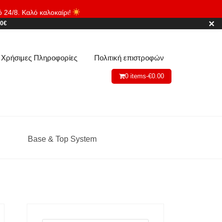
ό 24/8. Καλό καλοκαίρι!
Απόρριψη
✕
80€
Χρήσιμες Πληροφορίες
Πολιτική επιστροφών
0 items-
€
0.00
Base & Top System