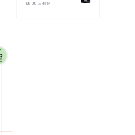
€
8.00
με ΦΠΑ