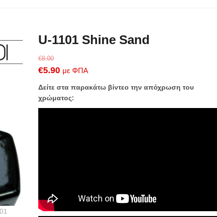
U-1101 Shine Sand
€
8.00
Original
Η
€
5.90
με ΦΠΑ
price
τρέχουσα
Δείτε στα παρακάτω βίντεο την απόχρωση του
was:
τιμή
χρώματος:
€8.00.
είναι:
€5.90.