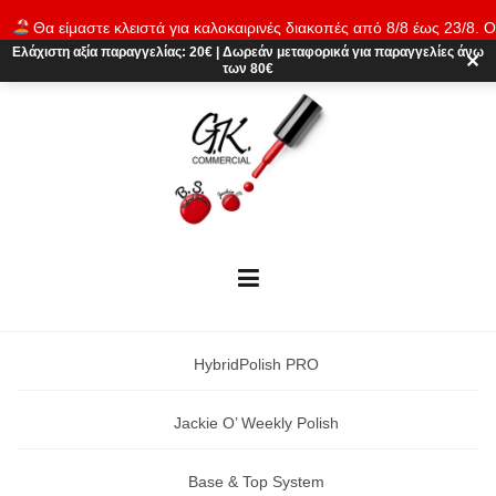
Skip
Θα είμαστε κλειστά για καλοκαιρινές διακοπές από 8/8 έως 23/8. Ο
to
παραγγελίες θα εκτελούνται ξανά από 24/8. Καλό καλοκαίρι!
Απόρρι
Ελάχιστη αξία παραγγελίας:
20€
|
Δωρεάν μεταφορικά
για παραγγελίες άνω
content
✕
των 80€
HybridPolish PRO
Jackie O’ Weekly Polish
Base & Top System