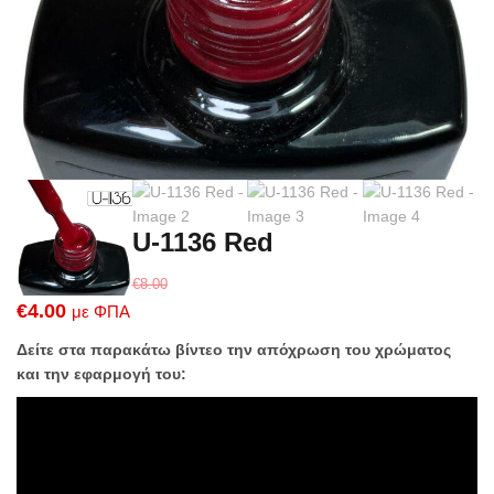
U-1136 Red
€
8.00
Original
Η
€
4.00
με ΦΠΑ
price
τρέχουσα
Δείτε στα παρακάτω βίντεο την απόχρωση του χρώματος
was:
τιμή
και την εφαρμογή του:
€8.00.
είναι:
€4.00.