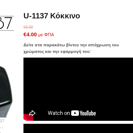
U-1137 Κόκκινο
€
8.00
Original
Η
€
4.00
με ΦΠΑ
price
τρέχουσα
Δείτε στα παρακάτω βίντεο την απόχρωση του
was:
τιμή
χρώματος και την εφαρμογή του:
€8.00.
είναι:
€4.00.