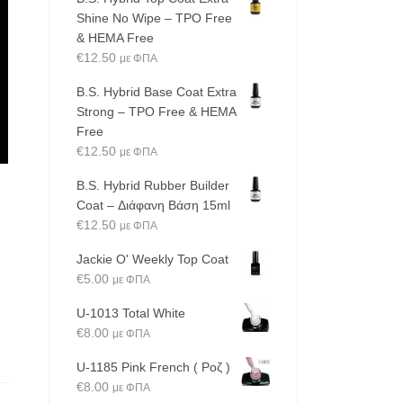
Shine No Wipe – TPO Free
& HEMA Free
€
12.50
με ΦΠΑ
B.S. Hybrid Base Coat Extra
Strong – TPO Free & HEMA
Free
€
12.50
με ΦΠΑ
B.S. Hybrid Rubber Builder
Coat – Διάφανη Βάση 15ml
€
12.50
με ΦΠΑ
Jackie O' Weekly Top Coat
€
5.00
με ΦΠΑ
U-1013 Total White
€
8.00
με ΦΠΑ
U-1185 Pink French ( Ροζ )
€
8.00
με ΦΠΑ