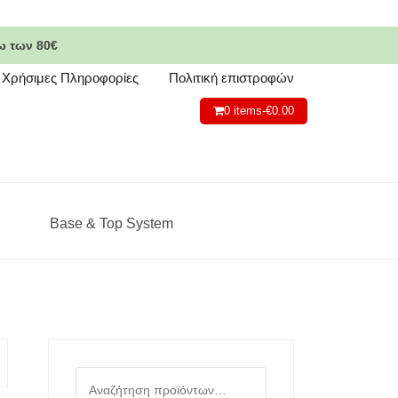
ω των 80€
Χρήσιμες Πληροφορίες
Πολιτική επιστροφών
0 items-
€
0.00
Base & Top System
Αναζήτηση
για: