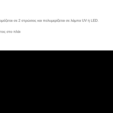
μόζεται σε 2 στρώσεις και πολυμερίζεται σε λάμπα UV ή LED.
τος στο πλάι