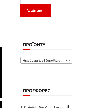
Αναζήτηση
ΠΡΟΪΌΝΤΑ
Ημιμόνιμα & εβδομαδιαία (Εκτός) (0)
×
ΠΡΟΣΦΟΡΈΣ
B.S. Hybrid Top Coat Extra