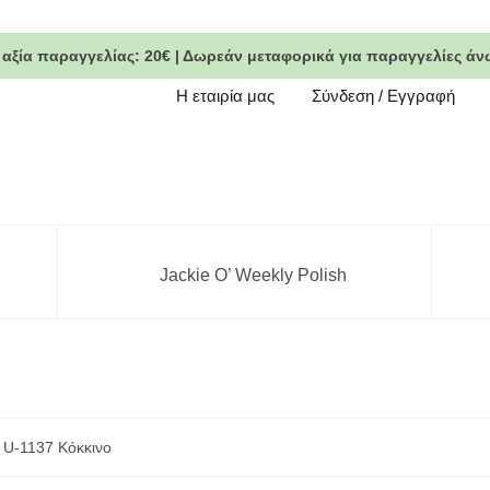
 αξία παραγγελίας:
20€
|
Δωρεάν μεταφορικά
για παραγγελίες άν
Η εταιρία μας
Σύνδεση / Εγγραφή
Jackie O’ Weekly Polish
 U-1137 Κόκκινο