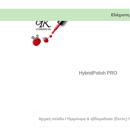
Skip
to
Ελάχιστη
content
HybridPolish PRO
Αρχική σελίδα
/
Ημιμόνιμα & εβδομαδιαία (Εκτός)
/