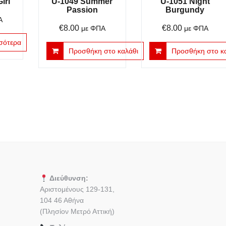
irl
U-1049 Summer
U-1051 Night
Passion
Burgundy
Α
€
8.00
€
8.00
με ΦΠΑ
με ΦΠΑ
σότερα
Προσθήκη στο καλάθι
Προσθήκη στο κ
Διεύθυνση:
Αριστομένους 129-131,
104 46 Αθήνα
(Πλησίον Μετρό Αττική)