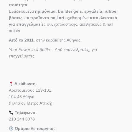
ποιότητα.
Εξειδικευμένα
ημιμόνιμα
,
builder gels
,
εργαλεία
,
rubber
βάσεις
και
προϊόντα nail art
σχεδιασμένα
αποκλειστικά
για επαγγελματίε
ς ονυχοπλαστικής, αισθητικούς & nail
artists.
Από το 2011
, στην καρδιά της Αθήνας.
Your Power in a Bottle – Από επαγγελματίες, για
επαγγελματίες.
Διεύθυνση:
Αριστομένους 129-131,
104 46 Αθήνα
(Πλησίον Μετρό Αττική)
Τηλέφωνο:
210 244 8978
Ωράριο Λειτουργίας: