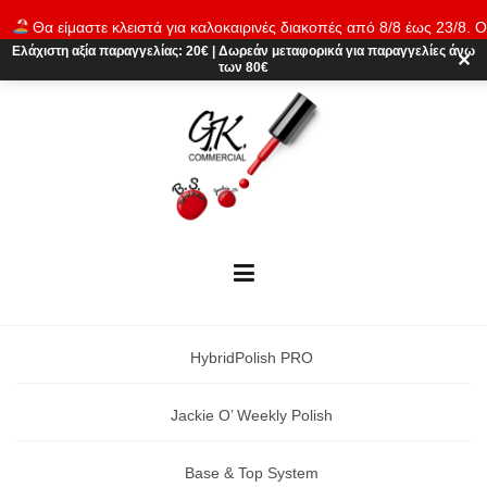
Skip
Θα είμαστε κλειστά για καλοκαιρινές διακοπές από 8/8 έως 23/8. Ο
to
παραγγελίες θα εκτελούνται ξανά από 24/8. Καλό καλοκαίρι!
Απόρρι
Ελάχιστη αξία παραγγελίας:
20€
|
Δωρεάν μεταφορικά
για παραγγελίες άνω
content
✕
των 80€
HybridPolish PRO
Jackie O’ Weekly Polish
Base & Top System