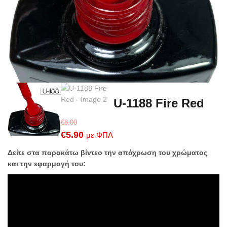
U-1188 Fire Red
€
8.00
Original
Η
€
5.90
με ΦΠΑ
price
τρέχουσα
Δείτε στα παρακάτω βίντεο την απόχρωση του χρώματος
was:
τιμή
και την εφαρμογή του:
€8.00.
είναι:
€5.90.