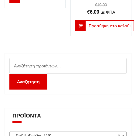
€
19.00
Original
Η
€
6.00
με ΦΠΑ
price
τρέχουσα
Προσθήκη στο καλάθι
was:
τιμή
€19.00.
είναι:
€6.00.
Αναζήτηση
για:
Αναζήτηση
ΠΡΟΪΌΝΤΑ
Ροζ & Φούξια (49)
×