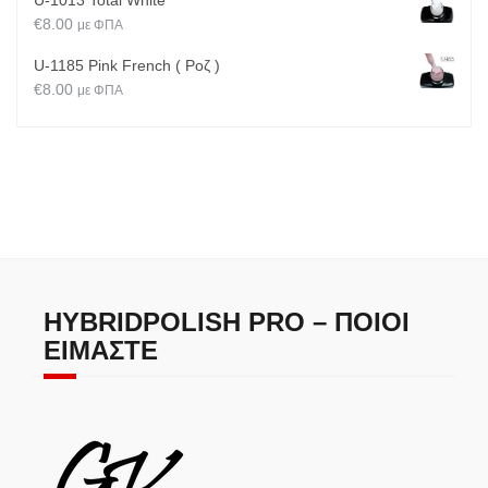
U-1013 Total White
€
8.00
με ΦΠΑ
U-1185 Pink French ( Ροζ )
€
8.00
με ΦΠΑ
HYBRIDPOLISH PRO – ΠΟΙΟΙ
ΕΊΜΑΣΤΕ