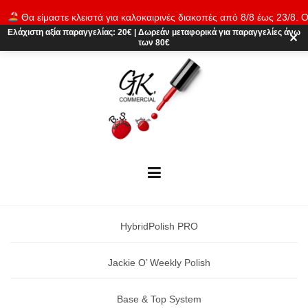
Skip
Θα είμαστε κλειστά για καλοκαιρινές διακοπές από 8/8 έως 23/8. Ο
to
παραγγελίες θα εκτελούνται ξανά από 24/8. Καλό καλοκαίρι!
Απόρρι
Ελάχιστη αξία παραγγελίας:
20€
|
Δωρεάν μεταφορικά
για παραγγελίες άνω
content
✕
των 80€
HybridPolish PRO
Jackie O’ Weekly Polish
Base & Top System