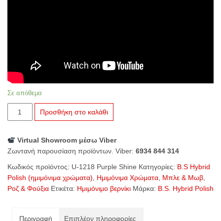
Σε απόθεμα
U-
Προσθήκη στο καλάθι
1218
Purple
Virtual Showroom μέσω Viber
Shine
Ζωντανή παρουσίαση προϊόντων. Viber:
6934 844 314
ποσότητα
Κωδικός προϊόντος:
U-1218 Purple Shine
Κατηγορίες:
B.S Hybrid
Polish (ημιμόνιμα χρώματα)
,
Ημιμόνιμα Χρώματα
,
Μπλε & Μωβ
,
Ροζ & Φούξια
Ετικέτα:
Ημιμόνιμο βερνίκι
Μάρκα:
B.S. Hybrid Polish
Περιγραφή
Επιπλέον πληροφορίες