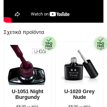
Σχετικά προϊόντα
U-1051 Night
U-1020 Grey
Burgundy
Nude
€
8.00
€
8.00
με ΦΠΑ
με ΦΠΑ