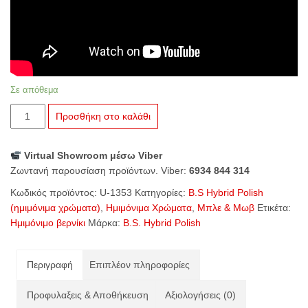
Σε απόθεμα
U-
Προσθήκη στο καλάθι
1353
Maragda
Virtual Showroom μέσω Viber
ποσότητα
Ζωντανή παρουσίαση προϊόντων. Viber:
6934 844 314
Κωδικός προϊόντος:
U-1353
Κατηγορίες:
B.S Hybrid Polish
(ημιμόνιμα χρώματα)
,
Ημιμόνιμα Χρώματα
,
Μπλε & Μωβ
Ετικέτα:
Ημιμόνιμο βερνίκι
Μάρκα:
B.S. Hybrid Polish
Περιγραφή
Επιπλέον πληροφορίες
Προφυλαξεις & Αποθήκευση
Αξιολογήσεις (0)