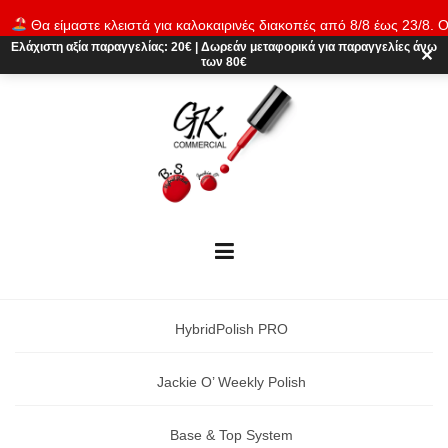
Skip
Θα είμαστε κλειστά για καλοκαιρινές διακοπές από 8/8 έως 23/8. Ο
to
παραγγελίες θα εκτελούνται ξανά από 24/8. Καλό καλοκαίρι!
Απόρρι
Ελάχιστη αξία παραγγελίας:
20€
|
Δωρεάν μεταφορικά
για παραγγελίες άνω
content
✕
των 80€
HybridPolish PRO
Jackie O’ Weekly Polish
Base & Top System