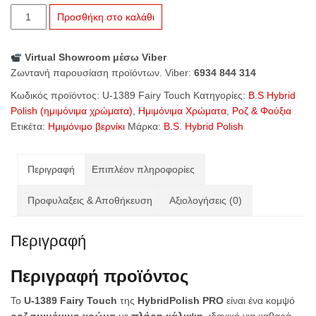
U-
Προσθήκη στο καλάθι
1389
Fairy
Virtual Showroom μέσω Viber
Touch
Ζωντανή παρουσίαση προϊόντων. Viber:
6934 844 314
ποσότητα
Κωδικός προϊόντος:
U-1389 Fairy Touch
Κατηγορίες:
B.S Hybrid
Polish (ημιμόνιμα χρώματα)
,
Ημιμόνιμα Χρώματα
,
Ροζ & Φούξια
Ετικέτα:
Ημιμόνιμο βερνίκι
Μάρκα:
B.S. Hybrid Polish
Περιγραφή
Επιπλέον πληροφορίες
Προφυλαξεις & Αποθήκευση
Αξιολογήσεις (0)
Περιγραφή
Περιγραφή προϊόντος
Το
U-1389 Fairy Touch
της
HybridPolish PRO
είναι ένα κομψό
ροζ ημιμόνιμο χρώμα
με
πλήρη κάλυψη
, ιδανικό για καθαρά,