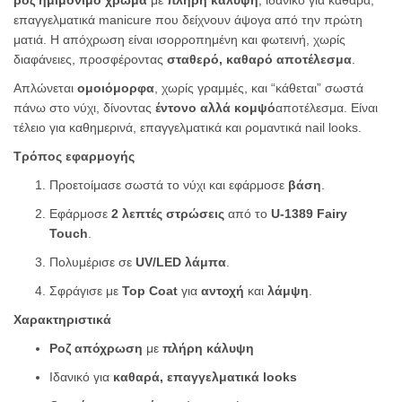
επαγγελματικά manicure που δείχνουν άψογα από την πρώτη
ματιά. Η απόχρωση είναι ισορροπημένη και φωτεινή, χωρίς
διαφάνειες, προσφέροντας
σταθερό, καθαρό αποτέλεσμα
.
Απλώνεται
ομοιόμορφα
, χωρίς γραμμές, και “κάθεται” σωστά
πάνω στο νύχι, δίνοντας
έντονο αλλά κομψό
αποτέλεσμα. Είναι
τέλειο για καθημερινά, επαγγελματικά και ρομαντικά nail looks.
Τρόπος εφαρμογής
Προετοίμασε σωστά το νύχι και εφάρμοσε
βάση
.
Εφάρμοσε
2 λεπτές στρώσεις
από το
U-1389 Fairy
Touch
.
Πολυμέρισε σε
UV/LED λάμπα
.
Σφράγισε με
Top Coat
για
αντοχή
και
λάμψη
.
Χαρακτηριστικά
Ροζ απόχρωση
με
πλήρη κάλυψη
Ιδανικό για
καθαρά, επαγγελματικά looks