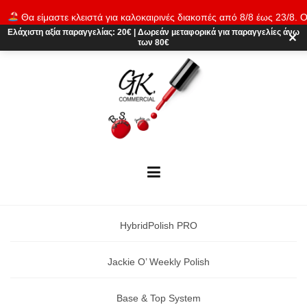
Skip
Θα είμαστε κλειστά για καλοκαιρινές διακοπές από 8/8 έως 23/8. Ο
to
παραγγελίες θα εκτελούνται ξανά από 24/8. Καλό καλοκαίρι!
Απόρρι
Ελάχιστη αξία παραγγελίας:
20€
|
Δωρεάν μεταφορικά
για παραγγελίες άνω
content
✕
των 80€
HybridPolish PRO
Jackie O’ Weekly Polish
Base & Top System