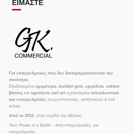
ΕΊΜΑΣΤΕ
Για επαγγελματίες που δεν διαπραγματεύονται την
ποιότητα.
Εξειδικευμένα
ημιμόνιμα
,
builder gels
,
εργαλεία
,
rubber
βάσεις
και
προϊόντα nail art
σχεδιασμένα
αποκλειστικά
για επαγγελματίε
ς ονυχοπλαστικής, αισθητικούς & nail
artists.
Από το 2011
, στην καρδιά της Αθήνας.
Your Power in a Bottle – Από επαγγελματίες, για
επαγγελματίες.