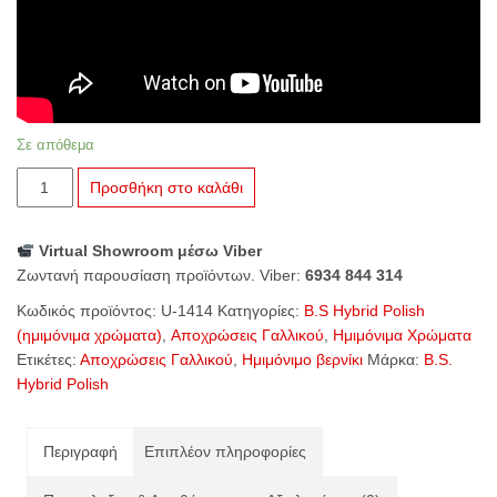
Σε απόθεμα
U-
Προσθήκη στο καλάθι
1414
Frozen
Virtual Showroom μέσω Viber
Ice
Ζωντανή παρουσίαση προϊόντων. Viber:
6934 844 314
ποσότητα
Κωδικός προϊόντος:
U-1414
Κατηγορίες:
B.S Hybrid Polish
(ημιμόνιμα χρώματα)
,
Αποχρώσεις Γαλλικού
,
Ημιμόνιμα Χρώματα
Ετικέτες:
Αποχρώσεις Γαλλικού
,
Ημιμόνιμο βερνίκι
Μάρκα:
B.S.
Hybrid Polish
Περιγραφή
Επιπλέον πληροφορίες