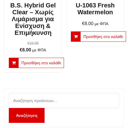
B.S. Hybrid Gel
U-1063 Fresh
Clear – Χωρίς
Watermelon
Λιμάρισμα για
€
8.00
με ΦΠΑ
Ενίσχυση &
Επιμήκυνση
Προσθήκη στο καλάθι
€
19.00
Original
Η
€
6.00
με ΦΠΑ
price
τρέχουσα
Προσθήκη στο καλάθι
was:
τιμή
€19.00.
είναι:
€6.00.
Αναζήτηση
για:
Αναζήτηση