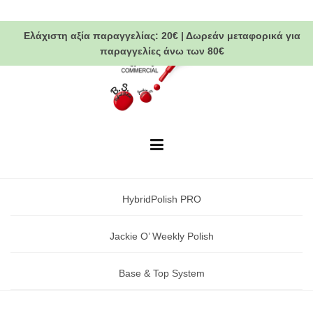
Skip
to
Ελάχιστη αξία παραγγελίας:
20€
|
Δωρεάν μεταφορικά
για
content
παραγγελίες άνω των 80€
HybridPolish PRO
Jackie O’ Weekly Polish
Base & Top System