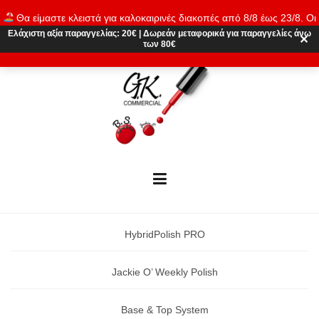
Skip
Θα είμαστε κλειστά για καλοκαιρινές διακοπές από 8/8 έως 23/8. Οι
to
παραγγελίες θα εκτελούνται ξανά από 24/8. Καλό καλοκαίρι!
Ελάχιστη αξία παραγγελίας:
20€
|
Δωρεάν μεταφορικά
για παραγγελίες άνω
content
✕
των 80€
Απόρριψη
HybridPolish PRO
Jackie O’ Weekly Polish
Base & Top System