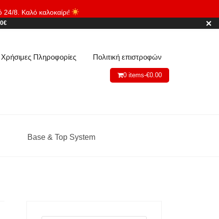
ό 24/8. Καλό καλοκαίρι!
Απόρριψη
✕
80€
Χρήσιμες Πληροφορίες
Πολιτική επιστροφών
0 items-
€
0.00
Base & Top System