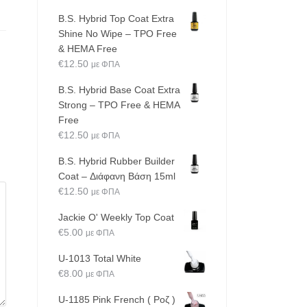
B.S. Hybrid Top Coat Extra
Shine No Wipe – TPO Free
& HEMA Free
€
12.50
με ΦΠΑ
B.S. Hybrid Base Coat Extra
Strong – TPO Free & HEMA
Free
€
12.50
με ΦΠΑ
B.S. Hybrid Rubber Builder
Coat – Διάφανη Βάση 15ml
€
12.50
με ΦΠΑ
Jackie O' Weekly Top Coat
€
5.00
με ΦΠΑ
U-1013 Total White
€
8.00
με ΦΠΑ
U-1185 Pink French ( Ροζ )