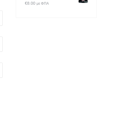
€
8.00
με ΦΠΑ