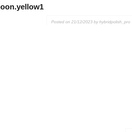
moon.yellow1
Posted on
21/12/2023
by
hybridpolish_pro