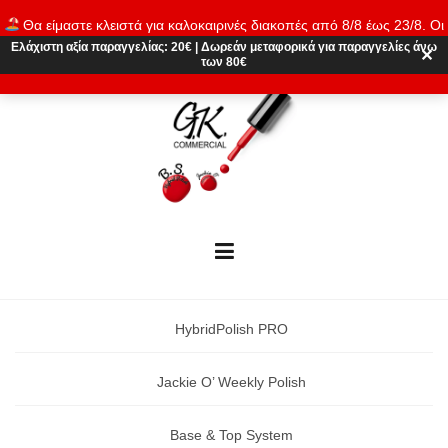
Skip
Θα είμαστε κλειστά για καλοκαιρινές διακοπές από 8/8 έως 23/8. Οι
to
παραγγελίες θα εκτελούνται ξανά από 24/8. Καλό καλοκαίρι!
Ελάχιστη αξία παραγγελίας:
20€
|
Δωρεάν μεταφορικά
για παραγγελίες άνω
content
✕
των 80€
Απόρριψη
HybridPolish PRO
Jackie O’ Weekly Polish
Base & Top System