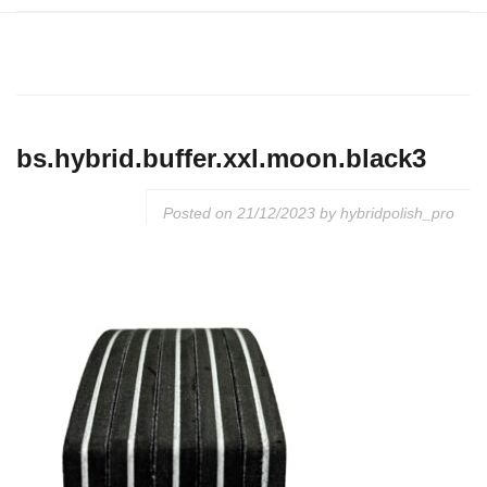
bs.hybrid.buffer.xxl.moon.black3
Posted on
21/12/2023
by
hybridpolish_pro