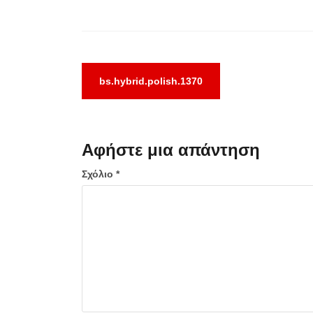
Πλοήγηση
bs.hybrid.polish.1370
άρθρων
Αφήστε μια απάντηση
Σχόλιο
*