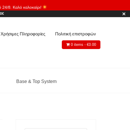
ό 24/8. Καλό καλοκαίρι!
Απόρριψη
✕
80€
Χρήσιμες Πληροφορίες
Πολιτική επιστροφών
0 items -
€
0.00
Base & Top System