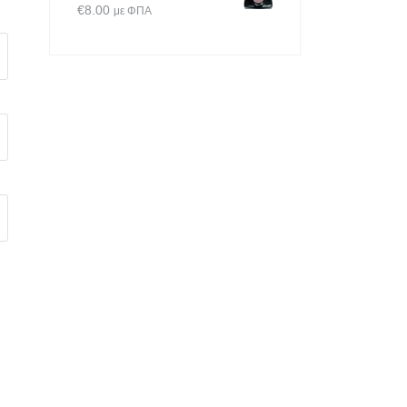
€
8.00
με ΦΠΑ