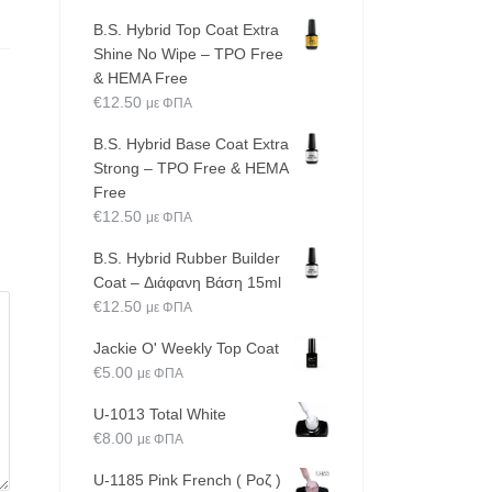
B.S. Hybrid Top Coat Extra
Shine No Wipe – TPO Free
& HEMA Free
€
12.50
με ΦΠΑ
B.S. Hybrid Base Coat Extra
Strong – TPO Free & HEMA
Free
€
12.50
με ΦΠΑ
B.S. Hybrid Rubber Builder
Coat – Διάφανη Βάση 15ml
€
12.50
με ΦΠΑ
Jackie O' Weekly Top Coat
€
5.00
με ΦΠΑ
U-1013 Total White
€
8.00
με ΦΠΑ
U-1185 Pink French ( Ροζ )