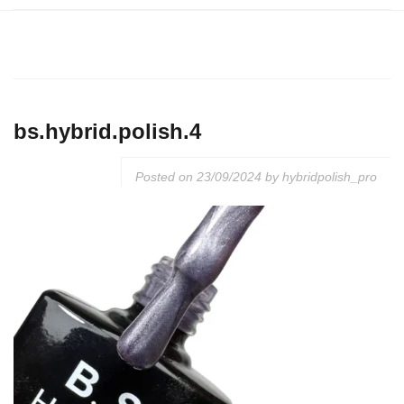
bs.hybrid.polish.4
Posted on
23/09/2024
by
hybridpolish_pro