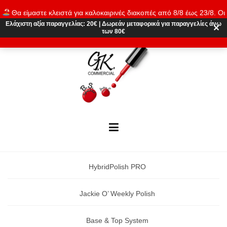
Skip
Θα είμαστε κλειστά για καλοκαιρινές διακοπές από 8/8 έως 23/8. Οι
to
παραγγελίες θα εκτελούνται ξανά από 24/8. Καλό καλοκαίρι!
Ελάχιστη αξία παραγγελίας:
20€
|
Δωρεάν μεταφορικά
για παραγγελίες άνω
content
✕
των 80€
Απόρριψη
HybridPolish PRO
Jackie O’ Weekly Polish
Base & Top System