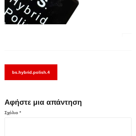
Πλοήγηση
bs.hybrid.polish.4
άρθρων
Αφήστε μια απάντηση
Σχόλιο
*