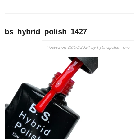
bs_hybrid_polish_1427
Posted on
29/08/2024
by
hybridpolish_pro