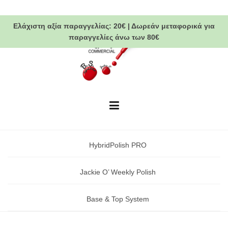
Skip
to
Ελάχιστη αξία παραγγελίας:
20€
|
Δωρεάν μεταφορικά
για
content
παραγγελίες άνω των 80€
HybridPolish PRO
Jackie O’ Weekly Polish
Base & Top System