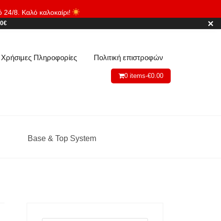
ό 24/8. Καλό καλοκαίρι!
Απόρριψη
✕
80€
Χρήσιμες Πληροφορίες
Πολιτική επιστροφών
0 items-
€
0.00
Base & Top System