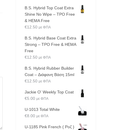
B.S. Hybrid Top Coat Extra
Shine No Wipe – TPO Free
& HEMA Free
€
12.50
με ΦΠΑ
B.S. Hybrid Base Coat Extra
Strong – TPO Free & HEMA
Free
€
12.50
με ΦΠΑ
B.S. Hybrid Rubber Builder
Coat – Διάφανη Βάση 15ml
€
12.50
με ΦΠΑ
Jackie O' Weekly Top Coat
€
5.00
με ΦΠΑ
U-1013 Total White
€
8.00
με ΦΠΑ
U-1185 Pink French ( Ροζ )