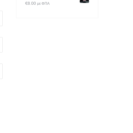
€
8.00
με ΦΠΑ