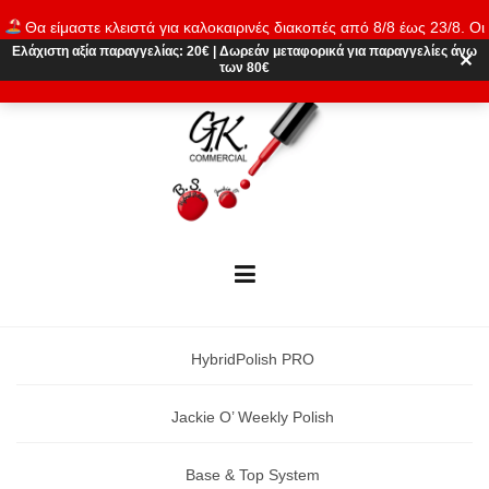
Skip
Θα είμαστε κλειστά για καλοκαιρινές διακοπές από 8/8 έως 23/8. Οι
to
παραγγελίες θα εκτελούνται ξανά από 24/8. Καλό καλοκαίρι!
Ελάχιστη αξία παραγγελίας:
20€
|
Δωρεάν μεταφορικά
για παραγγελίες άνω
content
✕
των 80€
Απόρριψη
HybridPolish PRO
Jackie O’ Weekly Polish
Base & Top System