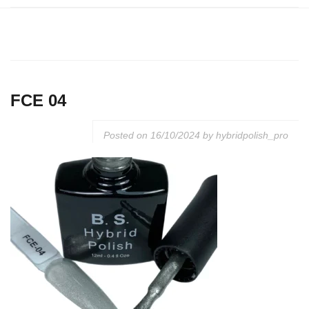
FCE 04
Posted on
16/10/2024
by
hybridpolish_pro