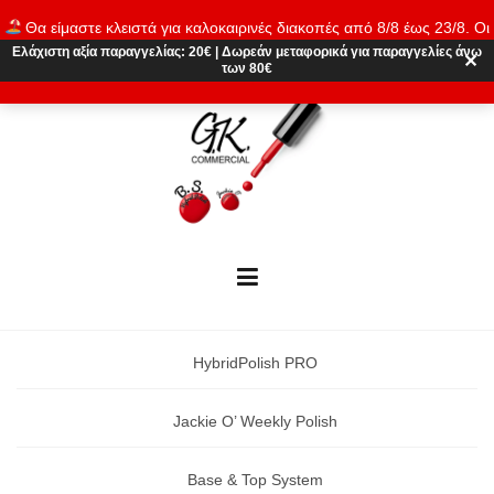
Skip
Θα είμαστε κλειστά για καλοκαιρινές διακοπές από 8/8 έως 23/8. Οι
to
παραγγελίες θα εκτελούνται ξανά από 24/8. Καλό καλοκαίρι!
Ελάχιστη αξία παραγγελίας:
20€
|
Δωρεάν μεταφορικά
για παραγγελίες άνω
content
✕
των 80€
Απόρριψη
HybridPolish PRO
Jackie O’ Weekly Polish
Base & Top System