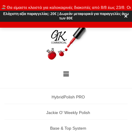
Skip
Θα είμαστε κλειστά για καλοκαιρινές διακοπές από 8/8 έως 23/8. Οι
to
παραγγελίες θα εκτελούνται ξανά από 24/8. Καλό καλοκαίρι!
Ελάχιστη αξία παραγγελίας:
20€
|
Δωρεάν μεταφορικά
για παραγγελίες άνω
content
✕
των 80€
Απόρριψη
HybridPolish PRO
Jackie O’ Weekly Polish
Base & Top System