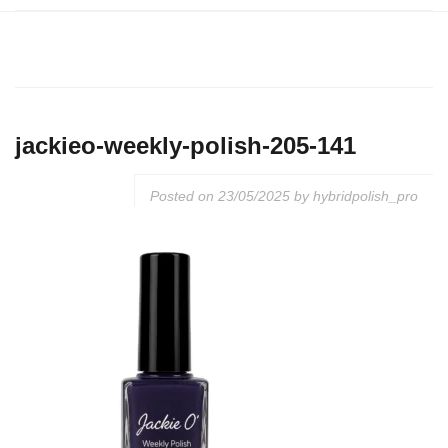
jackieo-weekly-polish-205-141
Posted on
23/05/2025
by
hybridpolish_pro