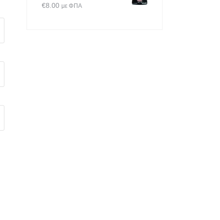
€
8.00
με ΦΠΑ