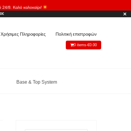
ό 24/8. Καλό καλοκαίρι!
Απόρριψη
✕
80€
Χρήσιμες Πληροφορίες
Πολιτική επιστροφών
0 items-
€
0.00
Base & Top System