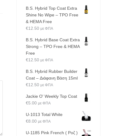
B.S. Hybrid Top Coat Extra
Shine No Wipe – TPO Free
& HEMA Free
€
12.50
με ΦΠΑ
B.S. Hybrid Base Coat Extra
Strong – TPO Free & HEMA
Free
€
12.50
με ΦΠΑ
B.S. Hybrid Rubber Builder
Coat – Διάφανη Βάση 15ml
€
12.50
με ΦΠΑ
Jackie O' Weekly Top Coat
€
5.00
με ΦΠΑ
U-1013 Total White
€
8.00
με ΦΠΑ
U-1185 Pink French ( Ροζ )