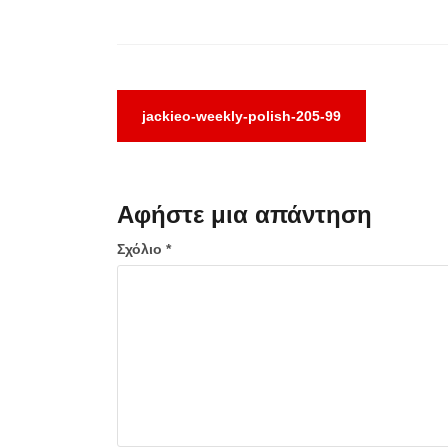
Πλοήγηση
jackieo-weekly-polish-205-99
άρθρων
Αφήστε μια απάντηση
Σχόλιο
*