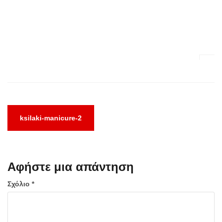
Πλοήγηση
ksilaki-manicure-2
άρθρων
Αφήστε μια απάντηση
Σχόλιο
*