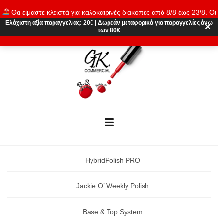
Skip
Θα είμαστε κλειστά για καλοκαιρινές διακοπές από 8/8 έως 23/8. Οι
to
παραγγελίες θα εκτελούνται ξανά από 24/8. Καλό καλοκαίρι!
Ελάχιστη αξία παραγγελίας:
20€
|
Δωρεάν μεταφορικά
για παραγγελίες άνω
content
✕
των 80€
Απόρριψη
HybridPolish PRO
Jackie O’ Weekly Polish
Base & Top System