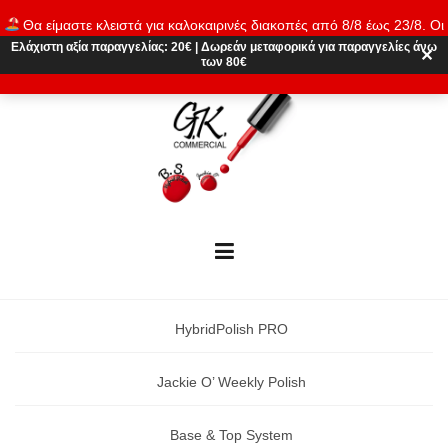
Skip
Θα είμαστε κλειστά για καλοκαιρινές διακοπές από 8/8 έως 23/8. Οι
to
παραγγελίες θα εκτελούνται ξανά από 24/8. Καλό καλοκαίρι!
Ελάχιστη αξία παραγγελίας:
20€
|
Δωρεάν μεταφορικά
για παραγγελίες άνω
content
✕
των 80€
Απόρριψη
HybridPolish PRO
Jackie O’ Weekly Polish
Base & Top System