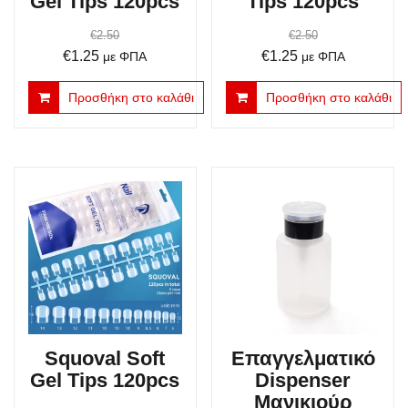
Gel Tips 120pcs
Tips 120pcs
€
2.50
€
2.50
Original
Η
Original
Η
€
1.25
€
1.25
με ΦΠΑ
με ΦΠΑ
price
τρέχουσα
price
τρέχουσα
Προσθήκη στο καλάθι
Προσθήκη στο καλάθι
was:
τιμή
was:
τιμή
€2.50.
είναι:
€2.50.
είναι:
€1.25.
€1.25.
Squoval Soft
Επαγγελματικό
Gel Tips 120pcs
Dispenser
Μανικιούρ