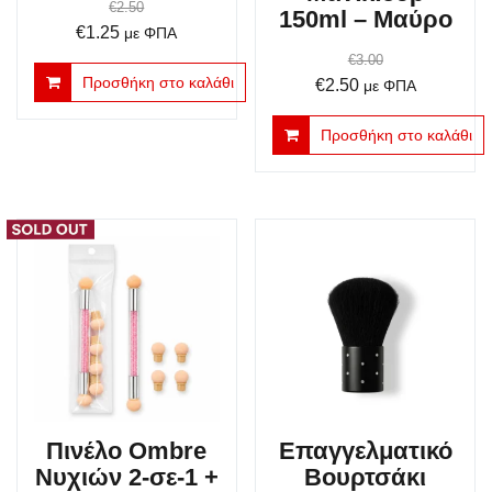
€
2.50
150ml – Μαύρο
Original
Η
€
1.25
με ΦΠΑ
price
τρέχουσα
€
3.00
Προσθήκη στο καλάθι
Original
Η
€
2.50
was:
τιμή
με ΦΠΑ
price
τρέχουσα
€2.50.
είναι:
Προσθήκη στο καλάθι
was:
τιμή
€1.25.
€3.00.
είναι:
€2.50.
Πινέλο Ombre
Επαγγελματικό
Νυχιών 2-σε-1 +
Βουρτσάκι