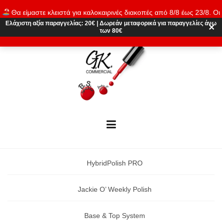
Skip
Θα είμαστε κλειστά για καλοκαιρινές διακοπές από 8/8 έως 23/8. Οι
to
παραγγελίες θα εκτελούνται ξανά από 24/8. Καλό καλοκαίρι!
Ελάχιστη αξία παραγγελίας:
20€
|
Δωρεάν μεταφορικά
για παραγγελίες άνω
content
✕
των 80€
Απόρριψη
HybridPolish PRO
Jackie O’ Weekly Polish
Base & Top System