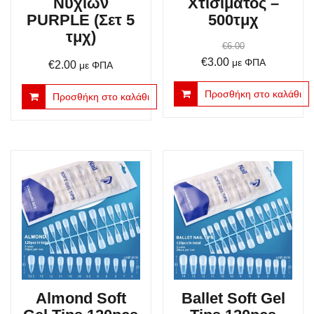
Νυχιών
Χτισίματος –
PURPLE (Σετ 5
500τμχ
τμχ)
€
6.00
Original
Η
€
3.00
με ΦΠΑ
€
2.00
με ΦΠΑ
price
τρέχουσα
Προσθήκη στο καλάθι
was:
τιμή
Προσθήκη στο καλάθι
€6.00.
είναι:
€3.00.
Almond Soft
Ballet Soft Gel