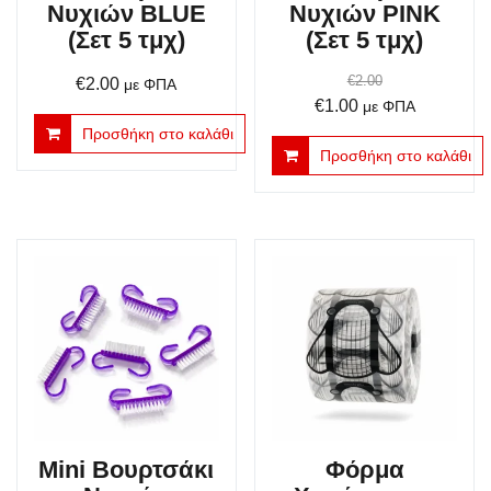
Νυχιών BLUE
Νυχιών PINK
(Σετ 5 τμχ)
(Σετ 5 τμχ)
€
2.00
€
2.00
με ΦΠΑ
Original
Η
€
1.00
με ΦΠΑ
price
τρέχουσα
Προσθήκη στο καλάθι
Προσθήκη στο καλάθι
was:
τιμή
€2.00.
είναι:
€1.00.
Mini Βουρτσάκι
Φόρμα