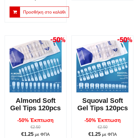
price
τρέχουσα
€1.00.
Προσθήκη στο καλάθι
was:
τιμή
€6.00.
είναι:
€3.00.
Almond Soft
Squoval Soft
Gel Tips 120pcs
Gel Tips 120pcs
-50% Έκπτωση
-50% Έκπτωση
€
2.50
€
2.50
Original
Η
Original
Η
€
1.25
€
1.25
με ΦΠΑ
με ΦΠΑ