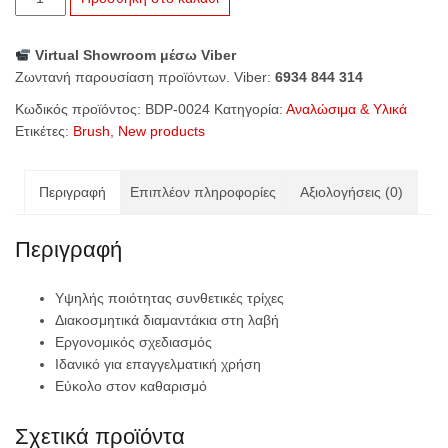
Βουρτσάκι
Καθαρισμού
Virtual Showroom μέσω Viber
Νυχιών
Ζωντανή παρουσίαση προϊόντων. Viber:
6934 844 314
με
Διαμαντάκια
Κωδικός προϊόντος:
BDP-0024
Κατηγορία:
Αναλώσιμα & Υλικά
-
Ετικέτες:
Brush
,
New products
Μωβ
ποσότητα
Περιγραφή
Επιπλέον πληροφορίες
Αξιολογήσεις (0)
Περιγραφή
Υψηλής ποιότητας συνθετικές τρίχες
Διακοσμητικά διαμαντάκια στη λαβή
Εργονομικός σχεδιασμός
Ιδανικό για επαγγελματική χρήση
Εύκολο στον καθαρισμό
Σχετικά προϊόντα