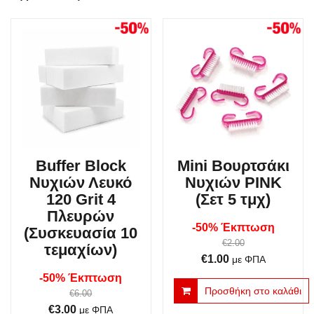
Buffer Block
Mini Βουρτσάκι
Νυχιών Λευκό
Νυχιών PINK
120 Grit 4
(Σετ 5 τμχ)
Πλευρών
-50% Έκπτωση
(Συσκευασία 10
€
2.00
τεμαχίων)
Original
Η
€
1.00
με ΦΠΑ
price
τρέχουσα
-50% Έκπτωση
Προσθήκη στο καλάθι
was:
τιμή
€
6.00
Original
Η
€
3.00
με ΦΠΑ
€2.00.
είναι: