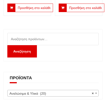
price
τρέχουσα
price
τρέχουσα
Προσθήκη στο καλάθι
Προσθήκη στο καλάθι
was:
τιμή
was:
τιμή
€2.50.
είναι:
€2.50.
είναι:
€1.25.
€1.25.
Αναζήτηση
για:
Αναζήτηση
ΠΡΟΪΌΝΤΑ
Αναλώσιμα & Υλικά (20)
×