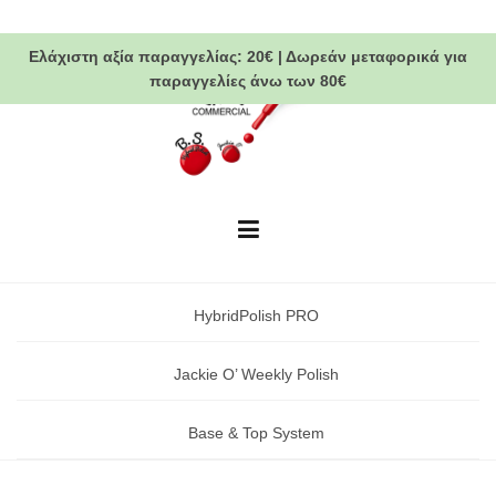
Skip
to
Ελάχιστη αξία παραγγελίας:
20€
|
Δωρεάν μεταφορικά
για
content
παραγγελίες άνω των 80€
HybridPolish PRO
Jackie O’ Weekly Polish
Base & Top System