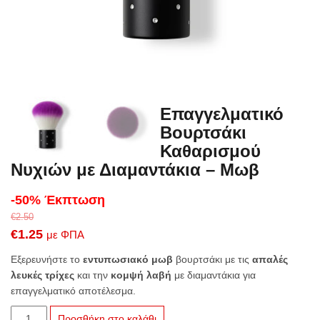
Επαγγελματικό
Βουρτσάκι
Καθαρισμού
Νυχιών με Διαμαντάκια – Μωβ
-50% Έκπτωση
€
2.50
Original
Η
€
1.25
με ΦΠΑ
price
τρέχουσα
Εξερευνήστε το
εντυπωσιακό μωβ
βουρτσάκι με τις
απαλές
was:
τιμή
λευκές τρίχες
και την
κομψή λαβή
με διαμαντάκια για
επαγγελματικό αποτέλεσμα.
€2.50.
είναι:
€1.25.
Επαγγελματικό
Προσθήκη στο καλάθι