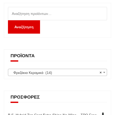
Αναζήτηση
για:
Αναζήτηση
ΠΡΟΪΌΝΤΑ
Φρεζάκια Κεραμικά (14)
×
ΠΡΟΣΦΟΡΈΣ
B.S. Hybrid Top Coat Extra Shine No Wipe – TPO Free