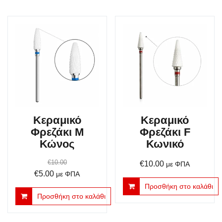
€5.00.
Κεραμικό
Κεραμικό
Φρεζάκι M
Φρεζάκι F
Κώνος
Κωνικό
€
10.00
€
10.00
με ΦΠΑ
Original
Η
€
5.00
με ΦΠΑ
price
τρέχουσα
Προσθήκη στο καλάθι
Προσθήκη στο καλάθι
was:
τιμή
€10.00.
είναι: