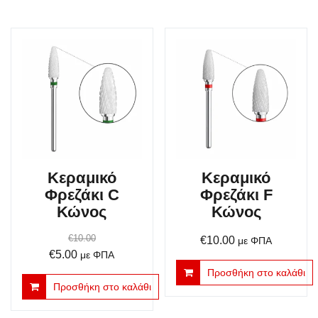
Κεραμικό
Κεραμικό
Φρεζάκι C
Φρεζάκι F
Κώνος
Κώνος
€
10.00
€
10.00
με ΦΠΑ
Original
Η
€
5.00
με ΦΠΑ
price
τρέχουσα
Προσθήκη στο καλάθι
Προσθήκη στο καλάθι
was:
τιμή
€10.00.
είναι: